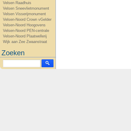
Velsen Raadhuis
Velsen Sneevlietmonument
Velsen Visserijmonument
Velsen-Noord Crown vGelder
Velsen-Noord Hoogovens
Velsen-Noord PEN-centrale
Velsen-Noord Plaatwellerij
Wijk aan Zee Zwaanstraat
Zoeken