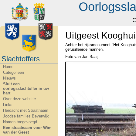
Oorlogssla
O
Uitgeest Kooghui
Achter het rijksmonument "Het Kooghui
gefusilleerde mannen.
Foto van Jan Baaij.
Slachtoffers
Home
Categorieën
Nieuws
Sluit een
oorlogsslachtoffer in uw
hart
Over deze website
Links
Herdacht met Straatnaam
Joodse families Beverwijk
Namen toegevoegd
Een straatnaam voor Wim
van der Geest