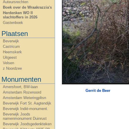
Auteursrechten
Boek over de Wraakrazzia's
Herdenken WO II
slachtoffers in 2026
Gastenboek
Plaatsen
Beverwijk
Castricum
Heemskerk
Uitgeest
Velsen
z Noordzee
Monumenten
Amersfoort, BW-laan
Gerrit de Beer
Amsterdam Rozenoord
Amsterdam Weteringpltsn
Beverwijk Fort St. Aagtendijk
Beverwijk Indië-monument.
Beverwijk Joods
namenmonument Duinrust
Beverwijk Joodsgedenkteken