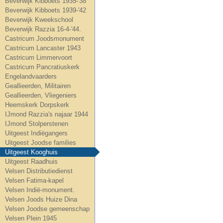
Beverwijk Kibboets 1935-'38
Beverwijk Kibboets 1939-'42
Beverwijk Kweekschool
Beverwijk Razzia 16-4-'44.
Castricum Joodsmonument
Castricum Lancaster 1943
Castricum Limmervoort
Castricum Pancratiuskerk
Engelandvaarders
Geallieerden, Militairen
Geallieerden, Vliegeniers
Heemskerk Dorpskerk
IJmond Razzia's najaar 1944
IJmond Stolperstenen
Uitgeest Indiëgangers
Uitgeest Joodse families
Uitgeest Kooghuis
Uitgeest Raadhuis
Velsen Distributiedienst
Velsen Fatima-kapel
Velsen Indië-monument.
Velsen Joods Huize Dina
Velsen Joodse gemeenschap
Velsen Plein 1945