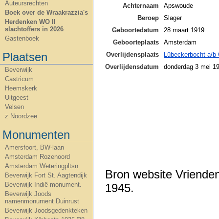
Auteursrechten
Achternaam
Apswoude
Boek over de Wraakrazzia's
Beroep
Slager
Herdenken WO II
slachtoffers in 2026
Geboortedatum
28 maart 1919
Gastenboek
Geboorteplaats
Amsterdam
Plaatsen
Overlijdensplaats
Lübeckerbocht a/b 
Overlijdensdatum
donderdag 3 mei 1
Beverwijk
Castricum
Heemskerk
Uitgeest
Velsen
z Noordzee
Monumenten
Amersfoort, BW-laan
Amsterdam Rozenoord
Amsterdam Weteringpltsn
Bron website Vriende
Beverwijk Fort St. Aagtendijk
Beverwijk Indië-monument.
1945.
Beverwijk Joods
namenmonument Duinrust
Beverwijk Joodsgedenkteken