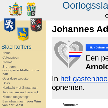
Oorlogssla
O
Johannes Ad
Slachtoffers
Sluit
Johannes
Home
Een pe
Categorieën
Nieuws
Arnol
Sluit een
oorlogsslachtoffer in uw
hart
In
het gastenboe
Over deze website
Links
opnemen.
Herdacht met Straatnaam
Joodse families Beverwijk
Namen toegevoegd
Een straatnaam voor Wim
Voornaam
van der Geest