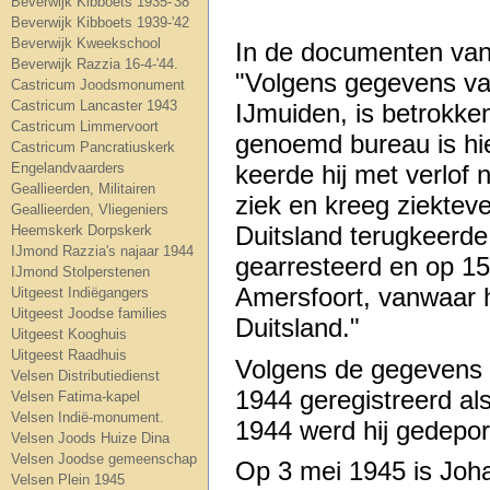
Beverwijk Kibboets 1935-'38
Beverwijk Kibboets 1939-'42
Beverwijk Kweekschool
In de documenten van 
Beverwijk Razzia 16-4-'44.
"Volgens gegevens van
Castricum Joodsmonument
Castricum Lancaster 1943
IJmuiden, is betrokke
Castricum Limmervoort
genoemd bureau is hie
Castricum Pancratiuskerk
Engelandvaarders
keerde hij met verlof n
Geallieerden, Militairen
ziek en kreeg ziekteve
Geallieerden, Vliegeniers
Duitsland terugkeerde
Heemskerk Dorpskerk
IJmond Razzia's najaar 1944
gearresteerd en op 1
IJmond Stolperstenen
Amersfoort, vanwaar h
Uitgeest Indiëgangers
Uitgeest Joodse families
Duitsland."
Uitgeest Kooghuis
Uitgeest Raadhuis
Volgens de gegevens
Velsen Distributiedienst
1944 geregistreerd a
Velsen Fatima-kapel
Velsen Indië-monument.
1944 werd hij gedep
Velsen Joods Huize Dina
Velsen Joodse gemeenschap
Op 3 mei 1945 is Jo
Velsen Plein 1945