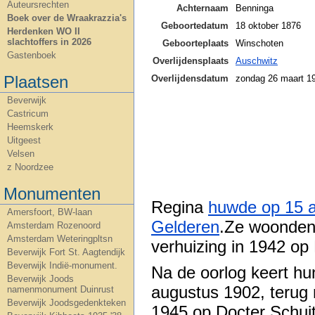
Auteursrechten
Achternaam
Benninga
Boek over de Wraakrazzia's
Geboortedatum
18 oktober 1876
Herdenken WO II
slachtoffers in 2026
Geboorteplaats
Winschoten
Gastenboek
Overlijdensplaats
Auschwitz
Plaatsen
Overlijdensdatum
zondag 26 maart 1
Beverwijk
Castricum
Heemskerk
Uitgeest
Velsen
z Noordzee
Monumenten
Regina
huwde op 15 
Amersfoort, BW-laan
Gelderen
.Ze woonden
Amsterdam Rozenoord
Amsterdam Weteringpltsn
verhuizing in 1942 op 
Beverwijk Fort St. Aagtendijk
Beverwijk Indië-monument.
Na de oorlog keert h
Beverwijk Joods
augustus 1902, terug
namenmonument Duinrust
Beverwijk Joodsgedenkteken
1945 op Docter Schuit