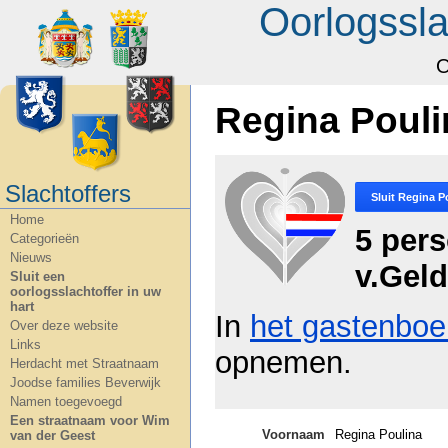
Oorlogssla
O
Regina Pouli
Slachtoffers
Sluit
Regina P
Home
5 per
Categorieën
Nieuws
v.Gel
Sluit een
oorlogsslachtoffer in uw
hart
In
het gastenboe
Over deze website
Links
opnemen.
Herdacht met Straatnaam
Joodse families Beverwijk
Namen toegevoegd
Een straatnaam voor Wim
Voornaam
Regina Poulina
van der Geest