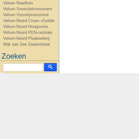
Velsen Raadhuis
Velsen Sneevlietmonument
Velsen Visserijmonument
Velsen-Noord Crown vGelder
Velsen-Noord Hoogovens
Velsen-Noord PEN-centrale
Velsen-Noord Plaatwellerij
Wijk aan Zee Zwaanstraat
Zoeken