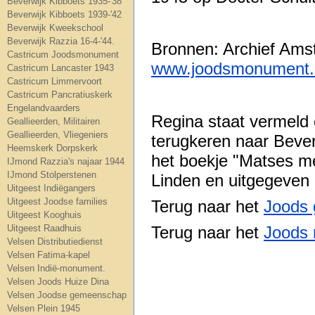
Beverwijk Kibboets 1935-'38
Beverwijk Kibboets 1939-'42
Beverwijk Kweekschool
Beverwijk Razzia 16-4-'44.
Bronnen: Archief Am
Castricum Joodsmonument
www.joodsmonument.
Castricum Lancaster 1943
Castricum Limmervoort
Castricum Pancratiuskerk
Engelandvaarders
Regina staat vermeld o
Geallieerden, Militairen
Geallieerden, Vliegeniers
terugkeren naar Beverw
Heemskerk Dorpskerk
het boekje "Matses m
IJmond Razzia's najaar 1944
IJmond Stolperstenen
Linden en uitgegeven 
Uitgeest Indiëgangers
Uitgeest Joodse families
Terug naar het
Joods 
Uitgeest Kooghuis
Terug naar het
Joods 
Uitgeest Raadhuis
Velsen Distributiedienst
Velsen Fatima-kapel
Velsen Indië-monument.
Velsen Joods Huize Dina
Velsen Joodse gemeenschap
Velsen Plein 1945