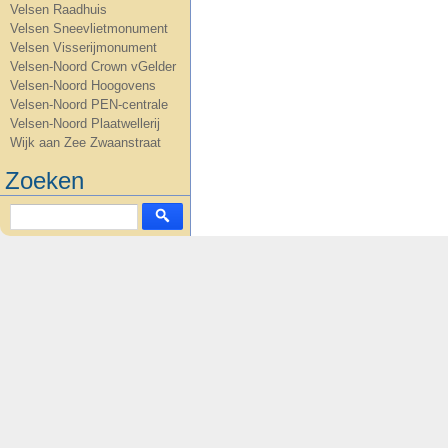
Velsen Raadhuis
Velsen Sneevlietmonument
Velsen Visserijmonument
Velsen-Noord Crown vGelder
Velsen-Noord Hoogovens
Velsen-Noord PEN-centrale
Velsen-Noord Plaatwellerij
Wijk aan Zee Zwaanstraat
Zoeken