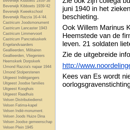
Zie ook zijn collega 
Beverwijk Kibboets 1935-'38
Beverwijk Kibboets 1939-'42
juni 1940 in het ziek
Beverwijk Kweekschool
beschieting.
Beverwijk Razzia 16-4-'44.
Castricum Joodsmonument
Ook Willem Marinus K
Castricum Lancaster 1943
Castricum Limmervoort
Heemstede van de fir
Castricum Pancratiuskerk
leven. 21 soldaten lie
Engelandvaarders
Geallieerden, Militairen
Zie de uitgebreide inf
Geallieerden, Vliegeniers
Heemskerk Dorpskerk
http://www.noordelin
IJmond Razzia's najaar 1944
IJmond Stolperstenen
Kees van Es wordt ni
Uitgeest Indiëgangers
oorlogsgravenstichtin
Uitgeest Joodse families
Uitgeest Kooghuis
Uitgeest Raadhuis
Velsen Distributiedienst
Velsen Fatima-kapel
Velsen Indië-monument.
Velsen Joods Huize Dina
Velsen Joodse gemeenschap
Velsen Plein 1945