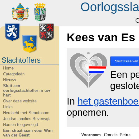
Oorlogssla
O
Kees van Es
Slachtoffers
Sluit
Kees van
Home
Een pe
Categorieën
Nieuws
geslot
Sluit een
oorlogsslachtoffer in uw
hart
In
het gastenboe
Over deze website
Links
opnemen.
Herdacht met Straatnaam
Joodse families Beverwijk
Namen toegevoegd
Een straatnaam voor Wim
Voornaam
Cornelis Petrus
van der Geest