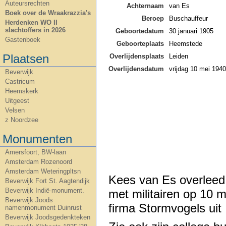
Auteursrechten
Achternaam
van Es
Boek over de Wraakrazzia's
Beroep
Buschauffeur
Herdenken WO II
slachtoffers in 2026
Geboortedatum
30 januari 1905
Gastenboek
Geboorteplaats
Heemstede
Plaatsen
Overlijdensplaats
Leiden
Overlijdensdatum
vrijdag 10 mei 1940
Beverwijk
Castricum
Heemskerk
Uitgeest
Velsen
z Noordzee
Monumenten
Amersfoort, BW-laan
Amsterdam Rozenoord
Amsterdam Weteringpltsn
Kees van Es overleed 
Beverwijk Fort St. Aagtendijk
Beverwijk Indië-monument.
met militairen op 10
Beverwijk Joods
firma Stormvogels uit
namenmonument Duinrust
Beverwijk Joodsgedenkteken