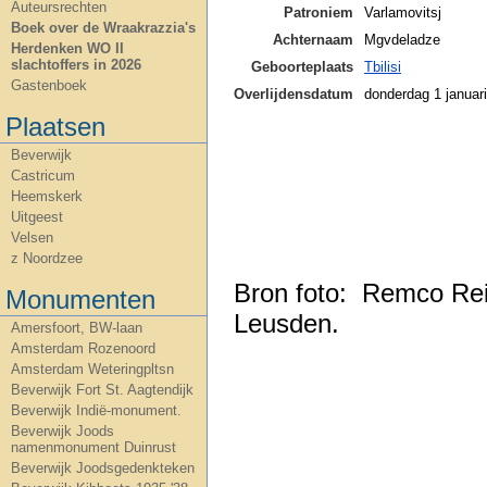
Auteursrechten
Patroniem
Varlamovitsj
Boek over de Wraakrazzia's
Achternaam
Mgvdeladze
Herdenken WO II
slachtoffers in 2026
Geboorteplaats
Tbilisi
Gastenboek
Overlijdensdatum
donderdag 1 januar
Plaatsen
Beverwijk
Castricum
Heemskerk
Uitgeest
Velsen
z Noordzee
Bron foto: Remco Reid
Monumenten
Leusden.
Amersfoort, BW-laan
Amsterdam Rozenoord
Amsterdam Weteringpltsn
Beverwijk Fort St. Aagtendijk
Beverwijk Indië-monument.
Beverwijk Joods
namenmonument Duinrust
Beverwijk Joodsgedenkteken