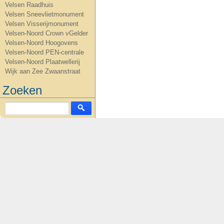
Velsen Raadhuis
Velsen Sneevlietmonument
Velsen Visserijmonument
Velsen-Noord Crown vGelder
Velsen-Noord Hoogovens
Velsen-Noord PEN-centrale
Velsen-Noord Plaatwellerij
Wijk aan Zee Zwaanstraat
Zoeken