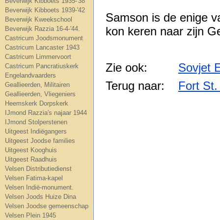
Beverwijk Kibboets 1935-'38
Beverwijk Kibboets 1939-'42
Samson is de enige va
Beverwijk Kweekschool
kon keren naar zijn G
Beverwijk Razzia 16-4-'44.
Castricum Joodsmonument
Castricum Lancaster 1943
Castricum Limmervoort
Zie ook:
Sovjet 
Castricum Pancratiuskerk
Engelandvaarders
Terug naar:
Fort St.
Geallieerden, Militairen
Geallieerden, Vliegeniers
Heemskerk Dorpskerk
IJmond Razzia's najaar 1944
IJmond Stolperstenen
Uitgeest Indiëgangers
Uitgeest Joodse families
Uitgeest Kooghuis
Uitgeest Raadhuis
Velsen Distributiedienst
Velsen Fatima-kapel
Velsen Indië-monument.
Velsen Joods Huize Dina
Velsen Joodse gemeenschap
Velsen Plein 1945