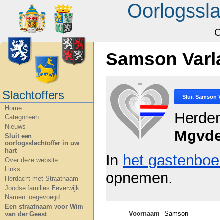
Oorlogssla
O
Samson Varl
Slachtoffers
Sluit
Samson V
Home
Herde
Categorieën
Nieuws
Mgvde
Sluit een
oorlogsslachtoffer in uw
hart
In
het gastenboe
Over deze website
Links
opnemen.
Herdacht met Straatnaam
Joodse families Beverwijk
Namen toegevoegd
Een straatnaam voor Wim
Voornaam
Samson
van der Geest