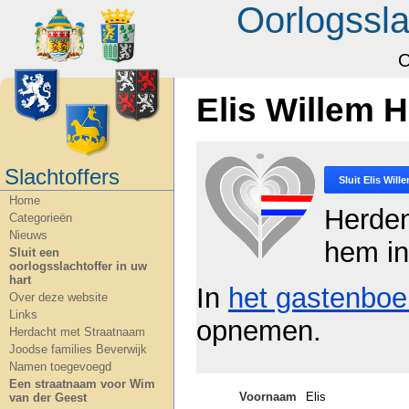
Oorlogssla
O
Elis Willem H
Slachtoffers
Sluit
Elis Will
Home
Herde
Categorieën
Nieuws
hem in
Sluit een
oorlogsslachtoffer in uw
hart
In
het gastenboe
Over deze website
Links
opnemen.
Herdacht met Straatnaam
Joodse families Beverwijk
Namen toegevoegd
Een straatnaam voor Wim
Voornaam
Elis
van der Geest