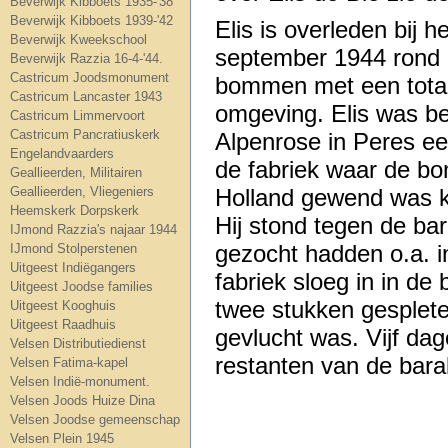
Beverwijk Kibboets 1935-'38
Beverwijk Kibboets 1939-'42
Elis is overleden bij
Beverwijk Kweekschool
september 1944 rond 1
Beverwijk Razzia 16-4-'44.
Castricum Joodsmonument
bommen met een totaa
Castricum Lancaster 1943
omgeving. Elis was b
Castricum Limmervoort
Castricum Pancratiuskerk
Alpenrose in Peres ee
Engelandvaarders
de fabriek waar de bo
Geallieerden, Militairen
Geallieerden, Vliegeniers
Holland gewend was ke
Heemskerk Dorpskerk
Hij stond tegen de ba
IJmond Razzia's najaar 1944
gezocht hadden o.a. 
IJmond Stolperstenen
Uitgeest Indiëgangers
fabriek sloeg in in de
Uitgeest Joodse families
twee stukken gesplete
Uitgeest Kooghuis
Uitgeest Raadhuis
gevlucht was. Vijf dag
Velsen Distributiedienst
restanten van de bara
Velsen Fatima-kapel
Velsen Indië-monument.
Velsen Joods Huize Dina
Velsen Joodse gemeenschap
Velsen Plein 1945