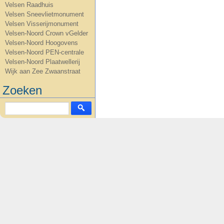
Velsen Raadhuis
Velsen Sneevlietmonument
Velsen Visserijmonument
Velsen-Noord Crown vGelder
Velsen-Noord Hoogovens
Velsen-Noord PEN-centrale
Velsen-Noord Plaatwellerij
Wijk aan Zee Zwaanstraat
Zoeken