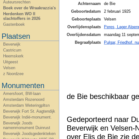
Auteursrechten
Achternaam
de Bie
Boek over de Wraakrazzia's
Geboortedatum
2 februari 1925
Herdenken WO II
slachtoffers in 2026
Geboorteplaats
Velsen
Gastenboek
Overlijdensplaats
Peres, Lager Alpen
Plaatsen
Overlijdensdatum
maandag 11 septe
Begraafplaats
Pulgar, Friedhof. n
Beverwijk
Castricum
Heemskerk
Uitgeest
Velsen
z Noordzee
Monumenten
Schoo
Amersfoort, BW-laan
de Bie beschikbaar ge
Amsterdam Rozenoord
Amsterdam Weteringpltsn
Beverwijk Fort St. Aagtendijk
Beverwijk Indië-monument.
Gedeporteerd naar Dui
Beverwijk Joods
Beverwijk en Velsen-N
namenmonument Duinrust
Beverwijk Joodsgedenkteken
over Elis de Bie zie 