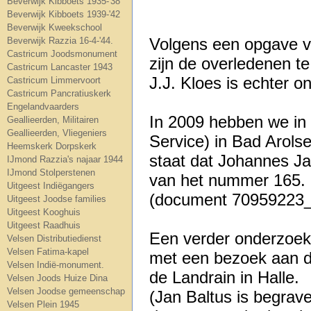
Beverwijk Kibboets 1935-'38
Beverwijk Kibboets 1939-'42
Beverwijk Kweekschool
Volgens een opgave v
Beverwijk Razzia 16-4-'44.
Castricum Joodsmonument
zijn de overledenen 
Castricum Lancaster 1943
J.J. Kloes is echter 
Castricum Limmervoort
Castricum Pancratiuskerk
Engelandvaarders
In 2009 hebben we in h
Geallieerden, Militairen
Geallieerden, Vliegeniers
Service) in Bad Arol
Heemskerk Dorpskerk
staat dat Johannes Ja
IJmond Razzia's najaar 1944
IJmond Stolperstenen
van het nummer 165.
Uitgeest Indiëgangers
(document 70959223_1
Uitgeest Joodse families
Uitgeest Kooghuis
Uitgeest Raadhuis
Een verder onderzoek 
Velsen Distributiedienst
Velsen Fatima-kapel
met een bezoek aan de
Velsen Indië-monument.
de Landrain in Halle.
Velsen Joods Huize Dina
Velsen Joodse gemeenschap
(Jan Baltus is begrav
Velsen Plein 1945