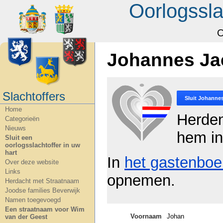
Oorlogssla
O
Johannes Ja
Slachtoffers
Sluit
Johannes
Home
Herde
Categorieën
Nieuws
hem in
Sluit een
oorlogsslachtoffer in uw
hart
In
het gastenboe
Over deze website
Links
opnemen.
Herdacht met Straatnaam
Joodse families Beverwijk
Namen toegevoegd
Een straatnaam voor Wim
Voornaam
Johan
van der Geest