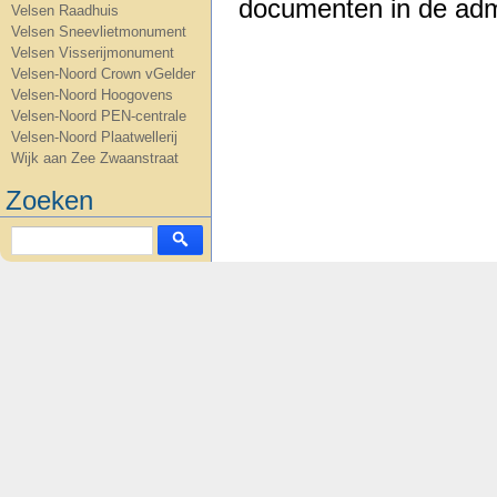
documenten in de admi
Velsen Raadhuis
Velsen Sneevlietmonument
Velsen Visserijmonument
Velsen-Noord Crown vGelder
Velsen-Noord Hoogovens
Velsen-Noord PEN-centrale
Velsen-Noord Plaatwellerij
Wijk aan Zee Zwaanstraat
Zoeken