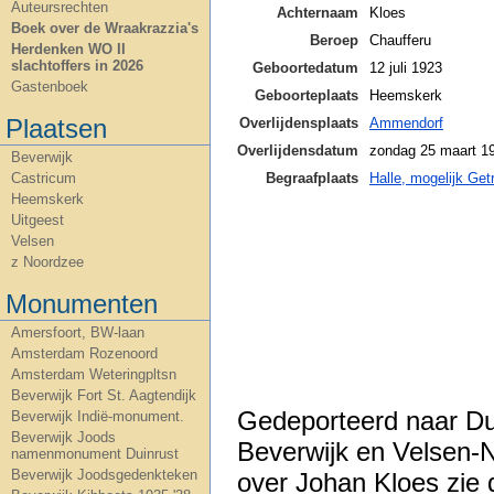
Auteursrechten
Achternaam
Kloes
Boek over de Wraakrazzia's
Beroep
Chaufferu
Herdenken WO II
slachtoffers in 2026
Geboortedatum
12 juli 1923
Gastenboek
Geboorteplaats
Heemskerk
Plaatsen
Overlijdensplaats
Ammendorf
Overlijdensdatum
zondag 25 maart 1
Beverwijk
Begraafplaats
Halle, mogelijk Get
Castricum
Heemskerk
Uitgeest
Velsen
z Noordzee
Monumenten
Amersfoort, BW-laan
Amsterdam Rozenoord
Amsterdam Weteringpltsn
Beverwijk Fort St. Aagtendijk
Gedeporteerd naar Dui
Beverwijk Indië-monument.
Beverwijk Joods
Beverwijk en Velsen-N
namenmonument Duinrust
Beverwijk Joodsgedenkteken
over Johan Kloes zie