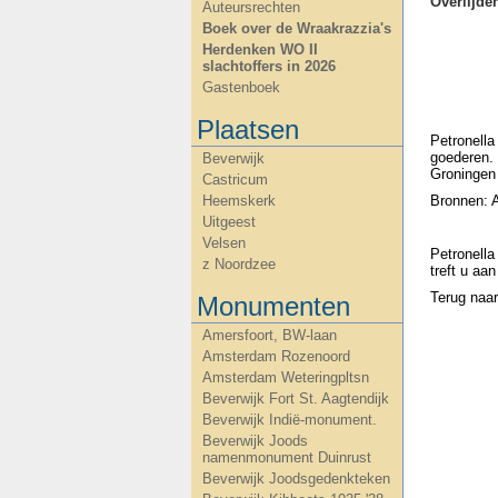
Overlijd
Auteursrechten
Boek over de Wraakrazzia's
Herdenken WO II
slachtoffers in 2026
Gastenboek
Plaatsen
Petronell
goederen.
Beverwijk
Groningen
Castricum
Heemskerk
Bronnen: 
Uitgeest
Velsen
Petronella
z Noordzee
treft u aa
Terug naa
Monumenten
Amersfoort, BW-laan
Amsterdam Rozenoord
Amsterdam Weteringpltsn
Beverwijk Fort St. Aagtendijk
Beverwijk Indië-monument.
Beverwijk Joods
namenmonument Duinrust
Beverwijk Joodsgedenkteken