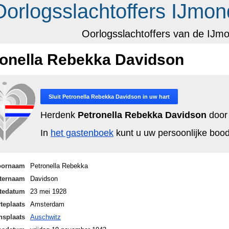
Oorlogsslachtoffers IJmon
Oorlogsslachtoffers van de IJm
ronella Rebekka Davidson
Sluit
Petronella Rebekka Davidson
in uw hart
Herdenk
Petronella Rebekka Davidson
door 
In
het gastenboek
kunt u uw persoonlijke bo
oornaam
Petronella Rebekka
ternaam
Davidson
tedatum
23 mei 1928
teplaats
Amsterdam
nsplaats
Auschwitz