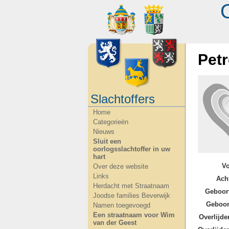
Pet
Slachtoffers
Home
Categorieën
Nieuws
Sluit een
oorlogsslachtoffer in uw
hart
V
Over deze website
Links
Ach
Herdacht met Straatnaam
Geboor
Joodse families Beverwijk
Geboor
Namen toegevoegd
Een straatnaam voor Wim
Overlijde
van der Geest