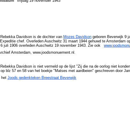
ensdatum
vrijdag 19 november 1943
a Rebekka Davidson is de dochter van
Mozes Davidson
geboren Beverwijk 9 j
 Expeditie chef. Overleden Auschwitz 31 maart 1944 gehuwd te Amsterdam o
 6 juli 1906 overleden Auschwitz 19 november 1943. Zie ook
www.joodsmonu
Archief Amsterdam, www.joodsmonuement.nl.
 Rebekka Davidson is niet vermeld op de lijst "Zij die na de oorlog niet konde
n op blz 57 en 58 van het boekje "Matses met aardbeien" geschreven door Jan
r het
Joods gedenkteken Breestraat Beverwijk