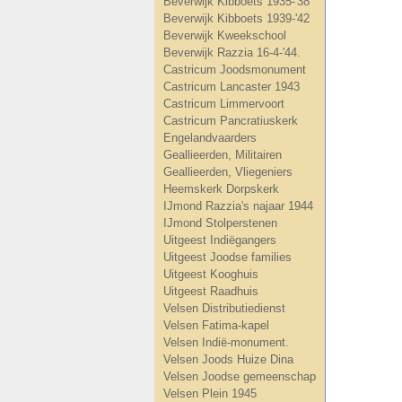
Beverwijk Kibboets 1935-'38
Beverwijk Kibboets 1939-'42
Beverwijk Kweekschool
Beverwijk Razzia 16-4-'44.
Castricum Joodsmonument
Castricum Lancaster 1943
Castricum Limmervoort
Castricum Pancratiuskerk
Engelandvaarders
Geallieerden, Militairen
Geallieerden, Vliegeniers
Heemskerk Dorpskerk
IJmond Razzia's najaar 1944
IJmond Stolperstenen
Uitgeest Indiëgangers
Uitgeest Joodse families
Uitgeest Kooghuis
Uitgeest Raadhuis
Velsen Distributiedienst
Velsen Fatima-kapel
Velsen Indië-monument.
Velsen Joods Huize Dina
Velsen Joodse gemeenschap
Velsen Plein 1945