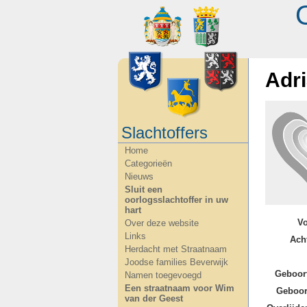
Adr
Slachtoffers
Home
Categorieën
Nieuws
Sluit een
oorlogsslachtoffer in uw
hart
V
Over deze website
Links
Ach
Herdacht met Straatnaam
Joodse families Beverwijk
Geboor
Namen toegevoegd
Een straatnaam voor Wim
Geboor
van der Geest