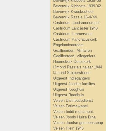
Beverwijk Kibboets 1935-'38
Beverwijk Kibboets 1939-'42
Beverwijk Kweekschool
Beverwijk Razzia 16-4-'44.
Castricum Joodsmonument
Castricum Lancaster 1943
Castricum Limmervoort
Castricum Pancratiuskerk
Engelandvaarders
Geallieerden, Militairen
Geallieerden, Vliegeniers
Heemskerk Dorpskerk
IJmond Razzia's najaar 1944
IJmond Stolperstenen
Uitgeest Indiëgangers
Uitgeest Joodse families
Uitgeest Kooghuis
Uitgeest Raadhuis
Velsen Distributiedienst
Velsen Fatima-kapel
Velsen Indië-monument.
Velsen Joods Huize Dina
Velsen Joodse gemeenschap
Velsen Plein 1945