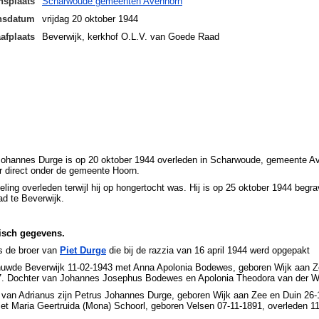
nsplaats
Scharwoude gemeenten Avenhorn
ensdatum
vrijdag 20 oktober 1944
afplaats
Beverwijk, kerkhof O.L.V. van Goede Raad
Johannes Durge is op 20 oktober 1944 overleden in Scharwoude, gemeente Av
r direct onder de gemeente Hoorn.
tseling overleden terwijl hij op hongertocht was. Hij is op 25 oktober 1944 be
d te Beverwijk.
isch gegevens.
s de broer van
Piet Durge
die bij de razzia van 16 april 1944 werd opgepakt
huwde Beverwijk 11-02-1943 met Anna Apolonia Bodewes, geboren Wijk aan Ze
7. Dochter van Johannes Josephus Bodewes en Apolonia Theodora van der Wi
van Adrianus zijn Petrus Johannes Durge, geboren Wijk aan Zee en Duin 26-
t Maria Geertruida (Mona) Schoorl, geboren Velsen 07-11-1891, overleden 11