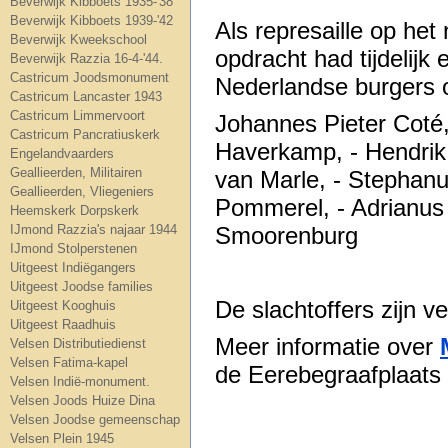
Beverwijk Kibboets 1935-'38
Beverwijk Kibboets 1939-'42
Als represaille op het
Beverwijk Kweekschool
opdracht had tijdelij
Beverwijk Razzia 16-4-'44.
Castricum Joodsmonument
Nederlandse burgers o
Castricum Lancaster 1943
Castricum Limmervoort
Johannes Pieter Coté,
Castricum Pancratiuskerk
Haverkamp, - Hendrik
Engelandvaarders
Geallieerden, Militairen
van Marle, - Stephanu
Geallieerden, Vliegeniers
Pommerel, - Adrianus
Heemskerk Dorpskerk
IJmond Razzia's najaar 1944
Smoorenburg
IJmond Stolperstenen
Uitgeest Indiëgangers
Uitgeest Joodse families
De slachtoffers zijn 
Uitgeest Kooghuis
Uitgeest Raadhuis
Meer informatie over
Velsen Distributiedienst
Velsen Fatima-kapel
de Eerebegraafplaats
Velsen Indië-monument.
Velsen Joods Huize Dina
Velsen Joodse gemeenschap
Velsen Plein 1945