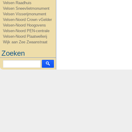
Velsen Raadhuis
Velsen Sneevlietmonument
Velsen Visserijmonument
Velsen-Noord Crown vGelder
Velsen-Noord Hoogovens
Velsen-Noord PEN-centrale
Velsen-Noord Plaatwellerij
Wijk aan Zee Zwaanstraat
Zoeken