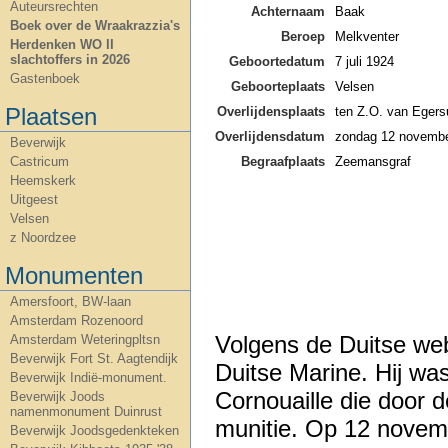
Auteursrechten
Achternaam
Baak
Boek over de Wraakrazzia's
Beroep
Melkventer
Herdenken WO II
slachtoffers in 2026
Geboortedatum
7 juli 1924
Gastenboek
Geboorteplaats
Velsen
Plaatsen
Overlijdensplaats
ten Z.O. van Egers
Overlijdensdatum
zondag 12 novemb
Beverwijk
Begraafplaats
Zeemansgraf
Castricum
Heemskerk
Uitgeest
Velsen
z Noordzee
Monumenten
Amersfoort, BW-laan
Amsterdam Rozenoord
Volgens de Duitse web
Amsterdam Weteringpltsn
Beverwijk Fort St. Aagtendijk
Duitse Marine. Hij wa
Beverwijk Indië-monument.
Cornouaille die door d
Beverwijk Joods
namenmonument Duinrust
munitie. Op 12 novemb
Beverwijk Joodsgedenkteken