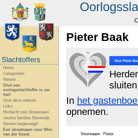
Oorlogssla
O
Pieter Baak
Slachtoffers
Sluit
Pieter Ba
Home
Herde
Categorieën
Nieuws
sluiten
Sluit een
oorlogsslachtoffer in uw
hart
In
het gastenboe
Over deze website
Links
opnemen.
Herdacht met Straatnaam
Joodse families Beverwijk
Namen toegevoegd
Een straatnaam voor Wim
Voornaam
Pieter
van der Geest