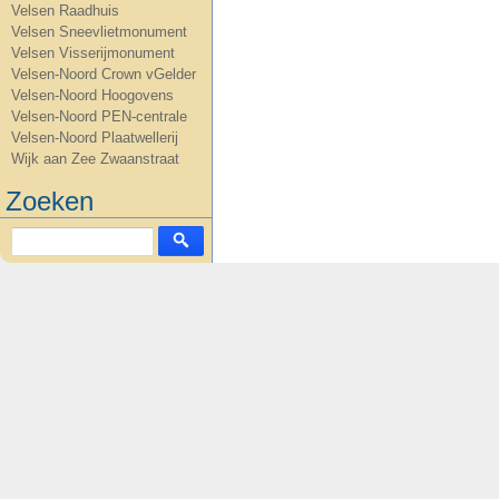
Velsen Raadhuis
Velsen Sneevlietmonument
Velsen Visserijmonument
Velsen-Noord Crown vGelder
Velsen-Noord Hoogovens
Velsen-Noord PEN-centrale
Velsen-Noord Plaatwellerij
Wijk aan Zee Zwaanstraat
Zoeken