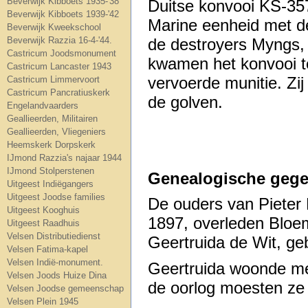
Beverwijk Kibboets 1935-'38
Duitse konvooi KS-35
Beverwijk Kibboets 1939-'42
Marine eenheid met de
Beverwijk Kweekschool
Beverwijk Razzia 16-4-'44.
de destroyers Myngs,
Castricum Joodsmonument
kwamen het konvooi te
Castricum Lancaster 1943
vervoerde munitie. Zij
Castricum Limmervoort
Castricum Pancratiuskerk
de golven.
Engelandvaarders
Geallieerden, Militairen
Geallieerden, Vliegeniers
Heemskerk Dorpskerk
IJmond Razzia's najaar 1944
IJmond Stolperstenen
Genealogische gege
Uitgeest Indiëgangers
Uitgeest Joodse families
De ouders van Pieter
Uitgeest Kooghuis
1897, overleden Bloe
Uitgeest Raadhuis
Velsen Distributiedienst
Geertruida de Wit, g
Velsen Fatima-kapel
Velsen Indië-monument.
Geertruida woonde met
Velsen Joods Huize Dina
de oorlog moesten ze
Velsen Joodse gemeenschap
Velsen Plein 1945