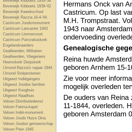
Beverwijk Kibboets 1935-'38
Hermans Onck van Ams
Beverwijk Kibboets 1939-'42
Castricum. Op last va
Beverwijk Kweekschool
Beverwijk Razzia 16-4-'44.
M.H. Trompstraat. Vol
Castricum Joodsmonument
1943 naar Amsterdam. 
Castricum Lancaster 1943
Castricum Limmervoort
ondervoeding overled
Castricum Pancratiuskerk
Engelandvaarders
Genealogische gege
Geallieerden, Militairen
Geallieerden, Vliegeniers
Reina huwde Amster
Heemskerk Dorpskerk
geboren Arnhem 15-10
IJmond Razzia's najaar 1944
IJmond Stolperstenen
Zie voor meer informa
Uitgeest Indiëgangers
Uitgeest Joodse families
mogelijk overleden ter
Uitgeest Kooghuis
De ouders van Reina 
Uitgeest Raadhuis
Velsen Distributiedienst
11-1844, overleden. 
Velsen Fatima-kapel
geboren Amsterdam 06
Velsen Indië-monument.
Velsen Joods Huize Dina
Velsen Joodse gemeenschap
Velsen Plein 1945