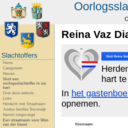
Oorlogssla
O
Reina Vaz Di
Slachtoffers
Sluit
Reina Vaz
Home
Herde
Categorieën
Nieuws
hart te
Sluit een
oorlogsslachtoffer in uw
hart
In
het gastenboe
Over deze website
Links
opnemen.
Herdacht met Straatnaam
Joodse families Beverwijk
Namen toegevoegd
Een straatnaam voor Wim
Voornaam
van der Geest