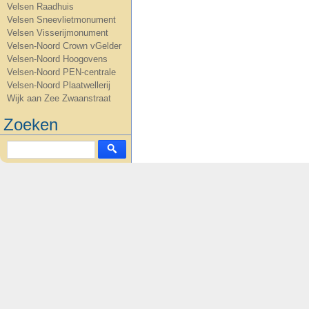
Velsen Raadhuis
Velsen Sneevlietmonument
Velsen Visserijmonument
Velsen-Noord Crown vGelder
Velsen-Noord Hoogovens
Velsen-Noord PEN-centrale
Velsen-Noord Plaatwellerij
Wijk aan Zee Zwaanstraat
Zoeken