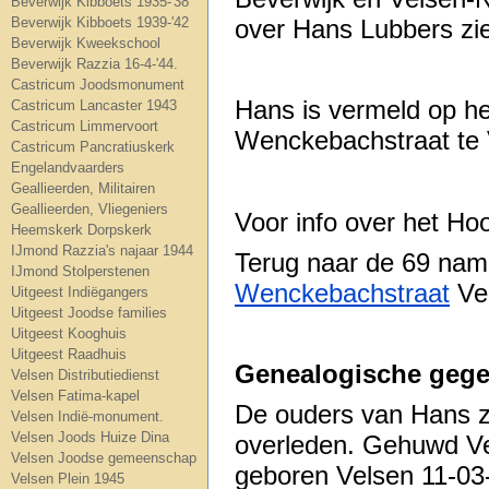
Beverwijk Kibboets 1935-'38
Beverwijk Kibboets 1939-'42
over Hans Lubbers zi
Beverwijk Kweekschool
Beverwijk Razzia 16-4-'44.
Castricum Joodsmonument
Hans is vermeld op 
Castricum Lancaster 1943
Castricum Limmervoort
Wenckebachstraat te 
Castricum Pancratiuskerk
Engelandvaarders
Geallieerden, Militairen
Geallieerden, Vliegeniers
Voor info over het H
Heemskerk Dorpskerk
IJmond Razzia's najaar 1944
Terug naar de 69 na
IJmond Stolperstenen
Wenckebachstraat
Ve
Uitgeest Indiëgangers
Uitgeest Joodse families
Uitgeest Kooghuis
Uitgeest Raadhuis
Genealogische gege
Velsen Distributiedienst
Velsen Fatima-kapel
De ouders van Hans z
Velsen Indië-monument.
Velsen Joods Huize Dina
overleden. Gehuwd Vel
Velsen Joodse gemeenschap
geboren Velsen 11-03
Velsen Plein 1945