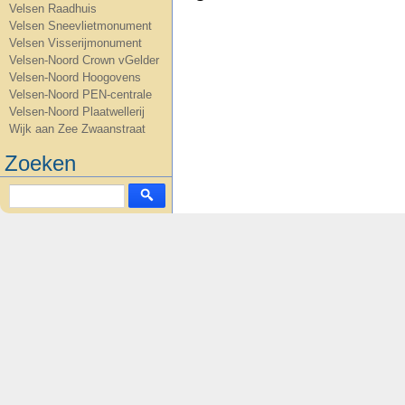
Velsen Raadhuis
Velsen Sneevlietmonument
Velsen Visserijmonument
Velsen-Noord Crown vGelder
Velsen-Noord Hoogovens
Velsen-Noord PEN-centrale
Velsen-Noord Plaatwellerij
Wijk aan Zee Zwaanstraat
Zoeken