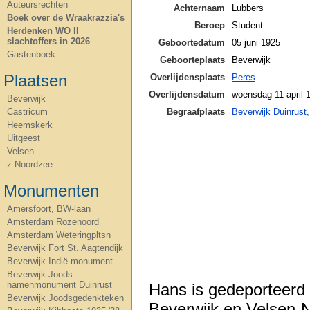
Auteursrechten
Achternaam
Lubbers
Boek over de Wraakrazzia's
Beroep
Student
Herdenken WO II
slachtoffers in 2026
Geboortedatum
05 juni 1925
Gastenboek
Geboorteplaats
Beverwijk
Plaatsen
Overlijdensplaats
Peres
Overlijdensdatum
woensdag 11 april 
Beverwijk
Begraafplaats
Beverwijk Duinrust
Castricum
Heemskerk
Uitgeest
Velsen
z Noordzee
Monumenten
Amersfoort, BW-laan
Amsterdam Rozenoord
Amsterdam Weteringpltsn
Beverwijk Fort St. Aagtendijk
Beverwijk Indië-monument.
Beverwijk Joods
namenmonument Duinrust
Hans is gedeporteerd 
Beverwijk Joodsgedenkteken
Beverwijk en Velsen-N