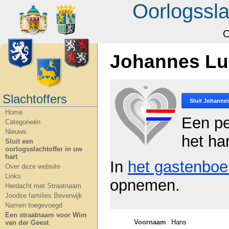
Oorlogssla
O
Johannes Lu
Slachtoffers
Sluit
Johannes
Home
Een pe
Categorieën
Nieuws
het ha
Sluit een
oorlogsslachtoffer in uw
hart
In
het gastenboe
Over deze website
Links
opnemen.
Herdacht met Straatnaam
Joodse families Beverwijk
Namen toegevoegd
Een straatnaam voor Wim
Voornaam
Hans
van der Geest