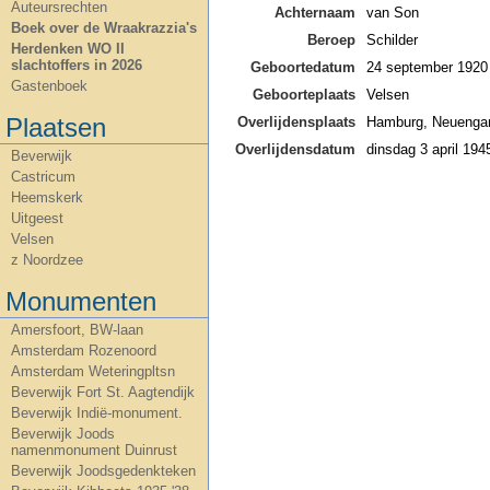
Auteursrechten
Achternaam
van Son
Boek over de Wraakrazzia's
Beroep
Schilder
Herdenken WO II
slachtoffers in 2026
Geboortedatum
24 september 1920
Gastenboek
Geboorteplaats
Velsen
Plaatsen
Overlijdensplaats
Hamburg, Neueng
Overlijdensdatum
dinsdag 3 april 194
Beverwijk
Castricum
Heemskerk
Uitgeest
Velsen
z Noordzee
Monumenten
Amersfoort, BW-laan
Amsterdam Rozenoord
Amsterdam Weteringpltsn
Beverwijk Fort St. Aagtendijk
Beverwijk Indië-monument.
Beverwijk Joods
namenmonument Duinrust
Beverwijk Joodsgedenkteken