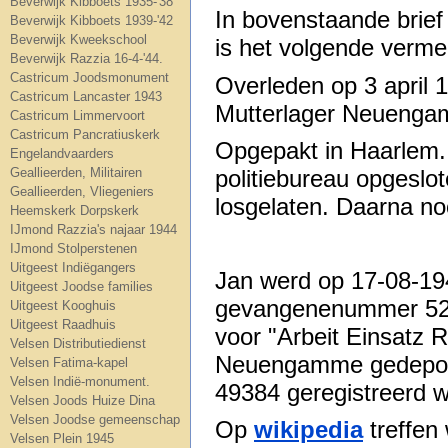
Beverwijk Kibboets 1935-'38
In bovenstaande brief
Beverwijk Kibboets 1939-'42
Beverwijk Kweekschool
is het volgende verme
Beverwijk Razzia 16-4-'44.
Castricum Joodsmonument
Overleden op 3 april 
Castricum Lancaster 1943
Mutterlager Neuenga
Castricum Limmervoort
Castricum Pancratiuskerk
Opgepakt in Haarlem.
Engelandvaarders
politiebureau opgeslot
Geallieerden, Militairen
Geallieerden, Vliegeniers
losgelaten. Daarna n
Heemskerk Dorpskerk
IJmond Razzia's najaar 1944
IJmond Stolperstenen
Uitgeest Indiëgangers
Jan werd op 17-08-19
Uitgeest Joodse families
gevangenenummer 5292
Uitgeest Kooghuis
Uitgeest Raadhuis
voor "Arbeit Einsatz 
Velsen Distributiedienst
Neuengamme gedeport
Velsen Fatima-kapel
Velsen Indië-monument.
49384 geregistreerd w
Velsen Joods Huize Dina
Velsen Joodse gemeenschap
Op
wikipedia
treffen
Velsen Plein 1945