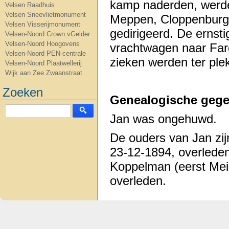
kamp naderden, werde
Velsen Raadhuis
Velsen Sneevlietmonument
Meppen, Cloppenbur
Velsen Visserijmonument
gedirigeerd. De ernsti
Velsen-Noord Crown vGelder
Velsen-Noord Hoogovens
vrachtwagen naar Farg
Velsen-Noord PEN-centrale
zieken werden ter pl
Velsen-Noord Plaatwellerij
Wijk aan Zee Zwaanstraat
Zoeken
Genealogische gege
Jan was ongehuwd.
De ouders van Jan zi
23-12-1894, overlede
Koppelman (eerst Mei
overleden.