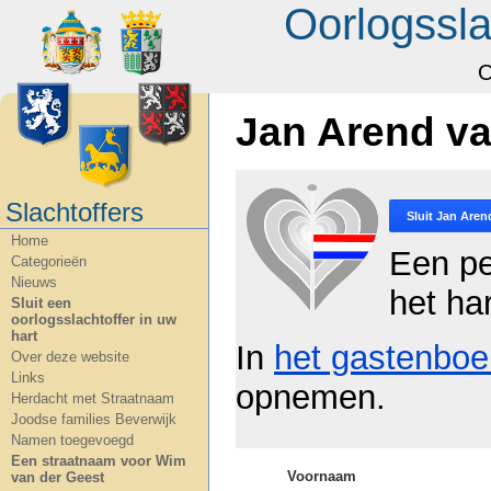
Oorlogssla
O
Jan Arend v
Slachtoffers
Sluit
Jan Aren
Home
Een pe
Categorieën
Nieuws
het ha
Sluit een
oorlogsslachtoffer in uw
hart
In
het gastenboe
Over deze website
Links
opnemen.
Herdacht met Straatnaam
Joodse families Beverwijk
Namen toegevoegd
Een straatnaam voor Wim
Voornaam
van der Geest