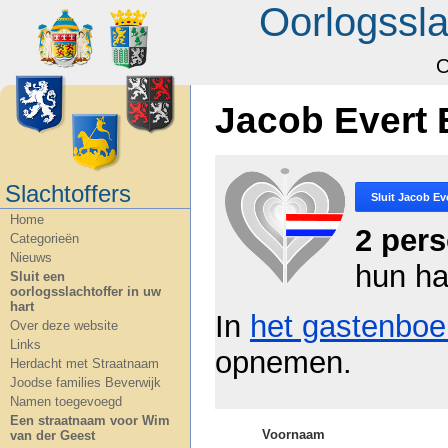
Oorlogssla
O
Jacob Evert 
Slachtoffers
Sluit
Jacob Eve
Home
2 per
Categorieën
Nieuws
hun ha
Sluit een
oorlogsslachtoffer in uw
hart
In
het gastenboe
Over deze website
Links
opnemen.
Herdacht met Straatnaam
Joodse families Beverwijk
Namen toegevoegd
Een straatnaam voor Wim
Voornaam
van der Geest