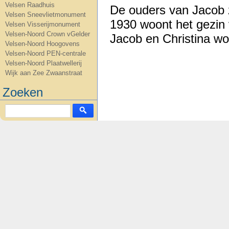
Velsen Raadhuis
De ouders van Jacob z
Velsen Sneevlietmonument
1930 woont het gezin 
Velsen Visserijmonument
Velsen-Noord Crown vGelder
Jacob en Christina wo
Velsen-Noord Hoogovens
Velsen-Noord PEN-centrale
Velsen-Noord Plaatwellerij
Wijk aan Zee Zwaanstraat
Zoeken