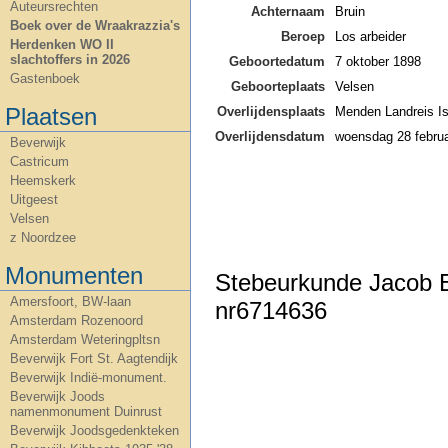
Auteursrechten
Achternaam
Bruin
Boek over de Wraakrazzia's
Beroep
Los arbeider
Herdenken WO II
slachtoffers in 2026
Geboortedatum
7 oktober 1898
Gastenboek
Geboorteplaats
Velsen
Plaatsen
Overlijdensplaats
Menden Landreis Is
Overlijdensdatum
woensdag 28 februa
Beverwijk
Castricum
Heemskerk
Uitgeest
Velsen
z Noordzee
Monumenten
Stebeurkunde Jacob E
Amersfoort, BW-laan
nr6714636
Amsterdam Rozenoord
Amsterdam Weteringpltsn
Beverwijk Fort St. Aagtendijk
Beverwijk Indië-monument.
Beverwijk Joods
namenmonument Duinrust
Beverwijk Joodsgedenkteken