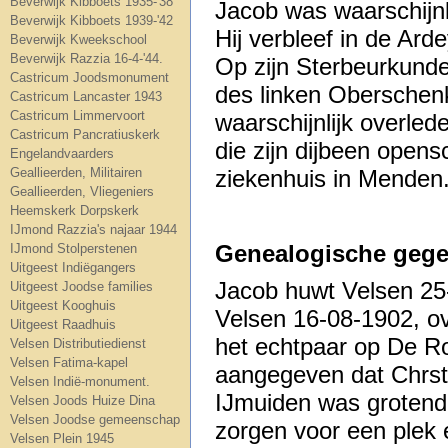
Beverwijk Kibboets 1935-'38
Jacob was waarschijnl
Beverwijk Kibboets 1939-'42
Hij verbleef in de Ard
Beverwijk Kweekschool
Beverwijk Razzia 16-4-'44.
Op zijn Sterbeurkund
Castricum Joodsmonument
des linken Oberschenk
Castricum Lancaster 1943
Castricum Limmervoort
waarschijnlijk overle
Castricum Pancratiuskerk
die zijn dijbeen opens
Engelandvaarders
Geallieerden, Militairen
ziekenhuis in Menden
Geallieerden, Vliegeniers
Heemskerk Dorpskerk
IJmond Razzia's najaar 1944
Genealogische gege
IJmond Stolperstenen
Uitgeest Indiëgangers
Jacob huwt Velsen 25-
Uitgeest Joodse families
Uitgeest Kooghuis
Velsen 16-08-1902, o
Uitgeest Raadhuis
het echtpaar op De R
Velsen Distributiedienst
Velsen Fatima-kapel
aangegeven dat Chrst
Velsen Indië-monument.
IJmuiden was grotend
Velsen Joods Huize Dina
Velsen Joodse gemeenschap
zorgen voor een plek 
Velsen Plein 1945