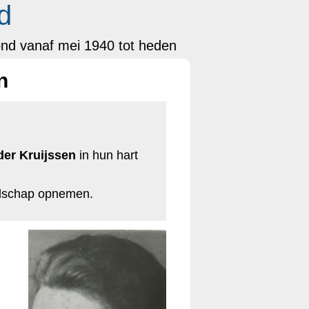
d
ond vanaf mei 1940 tot heden
n
der Kruijssen
in hun hart
odschap opnemen.