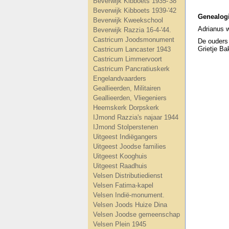
Beverwijk Kibboets 1935-'38
Beverwijk Kibboets 1939-'42
Genealog
Beverwijk Kweekschool
Adrianus 
Beverwijk Razzia 16-4-'44.
Castricum Joodsmonument
De ouders 
Grietje Ba
Castricum Lancaster 1943
Castricum Limmervoort
Castricum Pancratiuskerk
Engelandvaarders
Geallieerden, Militairen
Geallieerden, Vliegeniers
Heemskerk Dorpskerk
IJmond Razzia's najaar 1944
IJmond Stolperstenen
Uitgeest Indiëgangers
Uitgeest Joodse families
Uitgeest Kooghuis
Uitgeest Raadhuis
Velsen Distributiedienst
Velsen Fatima-kapel
Velsen Indië-monument.
Velsen Joods Huize Dina
Velsen Joodse gemeenschap
Velsen Plein 1945