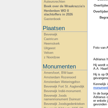
Auteursrechten
Overlijde
Boek over de Wraakrazzia's
Herdenken WO II
Overlijd
slachtoffers in 2026
Begra
Gastenboek
Plaatsen
Beverwijk
Castricum
Heemskerk
Foto van A
Uitgeest
Velsen
z Noordzee
Adrianus h
Monumenten
Hij wordt
A.A. Haarl
Amersfoort, BW-laan
Hij is op
Amsterdam Rozenoord
gevangene
Amsterdam Weteringpltsn
Kennelijk 
Beverwijk Fort St. Aagtendijk
monumen
Beverwijk Indië-monument.
In de burg
Beverwijk Joods
Adrianus o
namenmonument Duinrust
er enkele 
Beverwijk Joodsgedenkteken
gevonden é