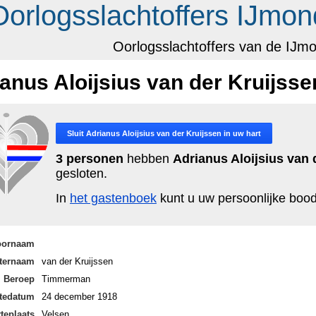
Oorlogsslachtoffers IJmon
Oorlogsslachtoffers van de IJm
anus Aloijsius van der Kruijsse
Sluit
Adrianus Aloijsius van der Kruijssen
in uw hart
3 personen
hebben
Adrianus Aloijsius van 
gesloten.
In
het gastenboek
kunt u uw persoonlijke bo
oornaam
ternaam
van der Kruijssen
Beroep
Timmerman
tedatum
24 december 1918
teplaats
Velsen