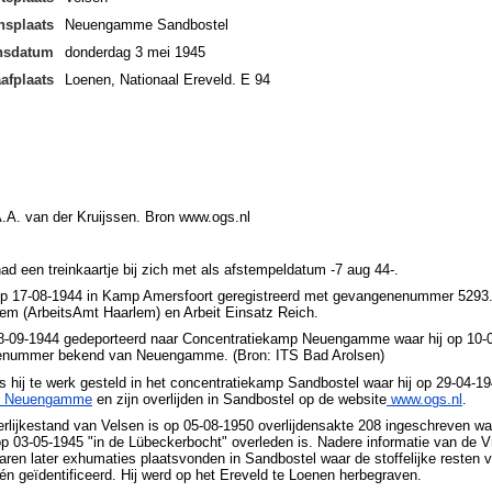
nsplaats
Neuengamme Sandbostel
ensdatum
donderdag 3 mei 1945
afplaats
Loenen, Nationaal Ereveld. E 94
.A. van der Kruijssen. Bron www.ogs.nl
ad een treinkaartje bij zich met als afstempeldatum -7 aug 44-.
 op 17-08-1944 in Kamp Amersfoort geregistreerd met gevangenenummer 5293.
em (ArbeitsAmt Haarlem) en Arbeit Einsatz Reich.
 08-09-1944 gedeporteerd naar Concentratiekamp Neuengamme waar hij op 10-
nummer bekend van Neuengamme. (Bron: ITS Bad Arolsen)
is hij te werk gesteld in het concentratiekamp Sandbostel waar hij op 29-04-1
t Neuengamme
en zijn overlijden in Sandbostel op de website
www.ogs.nl
.
erlijkestand van Velsen is op 05-08-1950 overlijdensakte 208 ingeschreven waa
p 03-05-1945 "in de Lübeckerbocht" overleden is. Nadere informatie van de
jaren later exhumaties plaatsvonden in Sandbostel waar de stoffelijke resten 
n geïdentificeerd. Hij werd op het Ereveld te Loenen herbegraven.