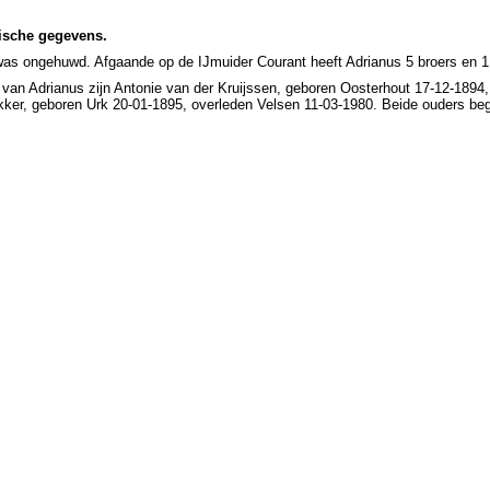
ische gegevens.
was ongehuwd. Afgaande op de IJmuider Courant heeft Adrianus 5 broers en 1
van Adrianus zijn Antonie van der Kruijssen, geboren Oosterhout 17-12-1894
kker, geboren Urk 20-01-1895, overleden Velsen 11-03-1980. Beide ouders be