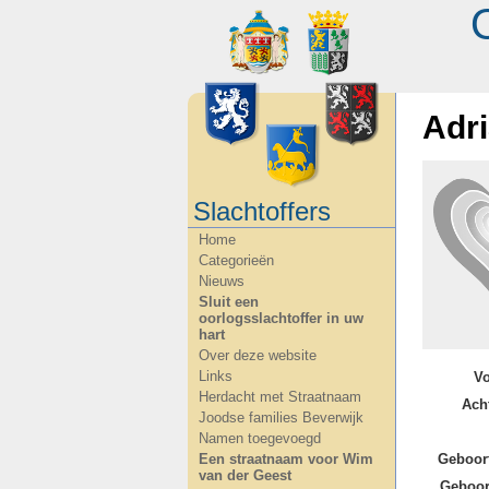
Adri
Slachtoffers
Home
Categorieën
Nieuws
Sluit een
oorlogsslachtoffer in uw
hart
Over deze website
Links
V
Herdacht met Straatnaam
Ach
Joodse families Beverwijk
Namen toegevoegd
Geboor
Een straatnaam voor Wim
van der Geest
Geboor