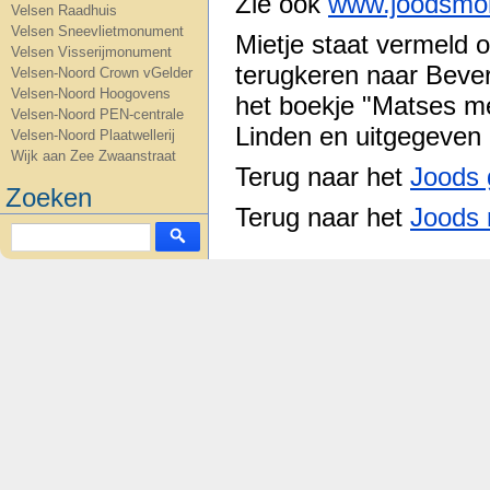
Zie ook
www.joodsmo
Velsen Raadhuis
Velsen Sneevlietmonument
Mietje staat vermeld op
Velsen Visserijmonument
terugkeren naar Beverw
Velsen-Noord Crown vGelder
Velsen-Noord Hoogovens
het boekje "Matses m
Velsen-Noord PEN-centrale
Linden en uitgegeven 
Velsen-Noord Plaatwellerij
Wijk aan Zee Zwaanstraat
Terug naar het
Joods 
Zoeken
Terug naar het
Joods 