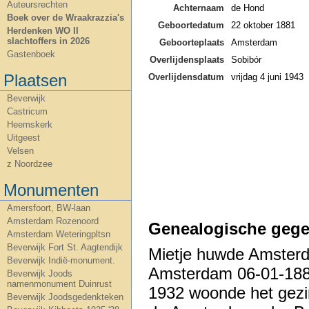
Auteursrechten
Achternaam
de Hond
Boek over de Wraakrazzia's
Geboortedatum
22 oktober 1881
Herdenken WO II
slachtoffers in 2026
Geboorteplaats
Amsterdam
Gastenboek
Overlijdensplaats
Sobibór
Plaatsen
Overlijdensdatum
vrijdag 4 juni 1943
Beverwijk
Castricum
Heemskerk
Uitgeest
Velsen
z Noordzee
Monumenten
Amersfoort, BW-laan
Amsterdam Rozenoord
Genealogische gege
Amsterdam Weteringpltsn
Beverwijk Fort St. Aagtendijk
Mietje huwde Amster
Beverwijk Indië-monument.
Amsterdam 06-01-1881
Beverwijk Joods
namenmonument Duinrust
1932 woonde het gezin
Beverwijk Joodsgedenkteken