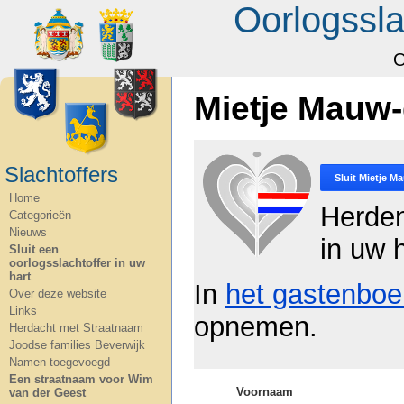
Oorlogssla
O
Mietje Mauw
Slachtoffers
Sluit
Mietje M
Home
Herde
Categorieën
Nieuws
in uw h
Sluit een
oorlogsslachtoffer in uw
hart
In
het gastenboe
Over deze website
Links
opnemen.
Herdacht met Straatnaam
Joodse families Beverwijk
Namen toegevoegd
Een straatnaam voor Wim
Voornaam
van der Geest