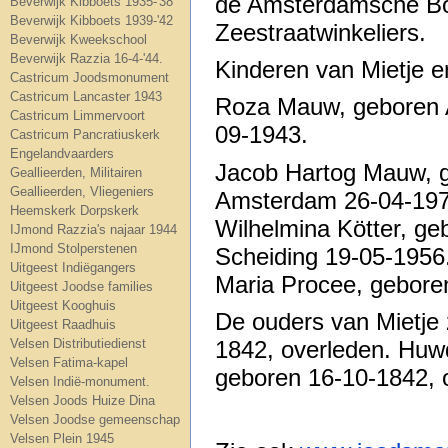
de Amsterdamsche Boe
Beverwijk Kibboets 1935-'38
Beverwijk Kibboets 1939-'42
Zeestraatwinkeliers.
Beverwijk Kweekschool
Beverwijk Razzia 16-4-'44.
Kinderen van Mietje e
Castricum Joodsmonument
Castricum Lancaster 1943
Roza Mauw, geboren 
Castricum Limmervoort
09-1943.
Castricum Pancratiuskerk
Engelandvaarders
Jacob Hartog Mauw, 
Geallieerden, Militairen
Geallieerden, Vliegeniers
Amsterdam 26-04-197
Heemskerk Dorpskerk
Wilhelmina Kötter, g
IJmond Razzia's najaar 1944
IJmond Stolperstenen
Scheiding 19-05-1956
Uitgeest Indiëgangers
Maria Procee, gebore
Uitgeest Joodse families
Uitgeest Kooghuis
De ouders van Mietje
Uitgeest Raadhuis
1842, overleden. Huw
Velsen Distributiedienst
Velsen Fatima-kapel
geboren 16-10-1842, 
Velsen Indië-monument.
Velsen Joods Huize Dina
Velsen Joodse gemeenschap
Velsen Plein 1945