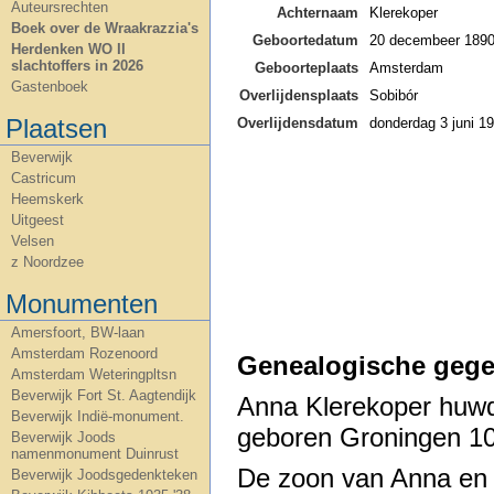
Auteursrechten
Achternaam
Klerekoper
Boek over de Wraakrazzia's
Geboortedatum
20 decembeer 189
Herdenken WO II
slachtoffers in 2026
Geboorteplaats
Amsterdam
Gastenboek
Overlijdensplaats
Sobibór
Plaatsen
Overlijdensdatum
donderdag 3 juni 1
Beverwijk
Castricum
Heemskerk
Uitgeest
Velsen
z Noordzee
Monumenten
Amersfoort, BW-laan
Amsterdam Rozenoord
Genealogische gege
Amsterdam Weteringpltsn
Beverwijk Fort St. Aagtendijk
Anna Klerekoper hu
Beverwijk Indië-monument.
geboren Groningen 10
Beverwijk Joods
namenmonument Duinrust
De zoon van Anna en 
Beverwijk Joodsgedenkteken