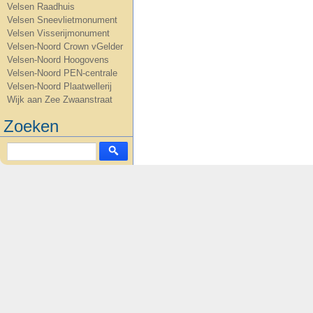
Velsen Raadhuis
Velsen Sneevlietmonument
Velsen Visserijmonument
Velsen-Noord Crown vGelder
Velsen-Noord Hoogovens
Velsen-Noord PEN-centrale
Velsen-Noord Plaatwellerij
Wijk aan Zee Zwaanstraat
Zoeken