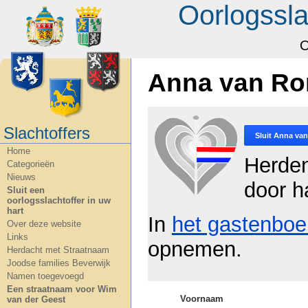
Oorlogssla
O
Anna van Ro
Slachtoffers
Sluit
Anna van
Home
Herde
Categorieën
Nieuws
door ha
Sluit een
oorlogsslachtoffer in uw
hart
In
het gastenboe
Over deze website
Links
opnemen.
Herdacht met Straatnaam
Joodse families Beverwijk
Namen toegevoegd
Een straatnaam voor Wim
Voornaam
van der Geest