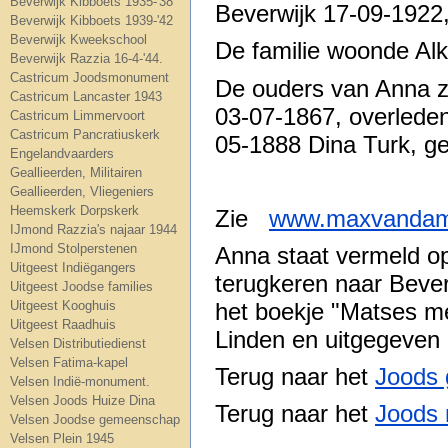
Beverwijk Kibboets 1935-'38
Beverwijk 17-09-1922
Beverwijk Kibboets 1939-'42
Beverwijk Kweekschool
De familie woonde Al
Beverwijk Razzia 16-4-'44.
Castricum Joodsmonument
De ouders van Anna z
Castricum Lancaster 1943
03-07-1867, overled
Castricum Limmervoort
Castricum Pancratiuskerk
05-1888 Dina Turk, g
Engelandvaarders
Geallieerden, Militairen
Geallieerden, Vliegeniers
Heemskerk Dorpskerk
Zie
www.maxvandam
IJmond Razzia's najaar 1944
IJmond Stolperstenen
Anna staat vermeld op 
Uitgeest Indiëgangers
terugkeren naar Beverw
Uitgeest Joodse families
het boekje "Matses m
Uitgeest Kooghuis
Uitgeest Raadhuis
Linden en uitgegeven 
Velsen Distributiedienst
Velsen Fatima-kapel
Terug naar het
Joods 
Velsen Indië-monument.
Velsen Joods Huize Dina
Terug naar het
Joods 
Velsen Joodse gemeenschap
Velsen Plein 1945