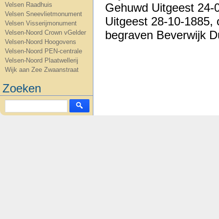
Gehuwd Uitgeest 24-0
Velsen Raadhuis
Velsen Sneevlietmonument
Uitgeest 28-10-1885,
Velsen Visserijmonument
begraven Beverwijk D
Velsen-Noord Crown vGelder
Velsen-Noord Hoogovens
Velsen-Noord PEN-centrale
Velsen-Noord Plaatwellerij
Wijk aan Zee Zwaanstraat
Zoeken