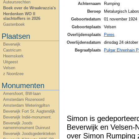
Auteursrechten
Achternaam
Rumping
Boek over de Wraakrazzia's
Beroep
Metalurgisch Labor
Herdenken WO II
slachtoffers in 2026
Geboortedatum
01 november 1924
Gastenboek
Geboorteplaats
Velsen
Plaatsen
Overlijdensplaats
Peres
Overlijdensdatum
dinsdag 24 oktober
Beverwijk
Begraafplaats
Pulgar Ehrenhain P
Castricum
Heemskerk
Uitgeest
Velsen
z Noordzee
Monumenten
Amersfoort, BW-laan
Amsterdam Rozenoord
Amsterdam Weteringpltsn
Beverwijk Fort St. Aagtendijk
Simon is gedeporteerd
Beverwijk Indië-monument.
Beverwijk Joods
Beverwijk en Velsen-N
namenmonument Duinrust
Beverwijk Joodsgedenkteken
over Simon Rumping z