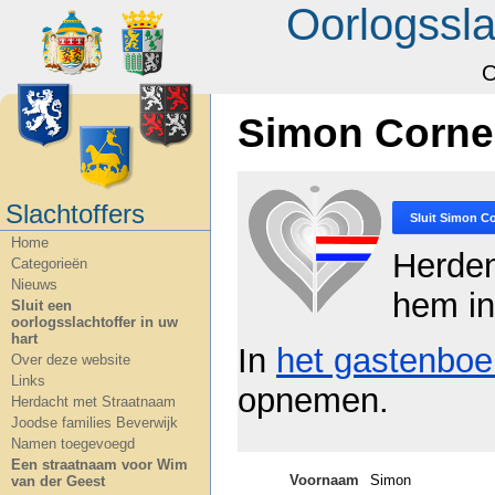
Oorlogssla
O
Simon Corne
Slachtoffers
Sluit
Simon Co
Home
Herde
Categorieën
Nieuws
hem in
Sluit een
oorlogsslachtoffer in uw
hart
In
het gastenboe
Over deze website
Links
opnemen.
Herdacht met Straatnaam
Joodse families Beverwijk
Namen toegevoegd
Een straatnaam voor Wim
Voornaam
Simon
van der Geest