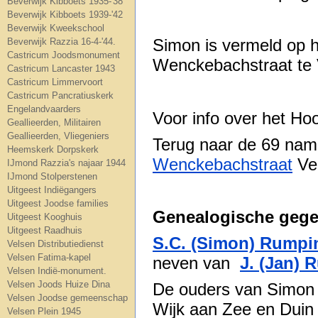
Beverwijk Kibboets 1935-'38
Beverwijk Kibboets 1939-'42
Beverwijk Kweekschool
Simon is vermeld op
Beverwijk Razzia 16-4-'44.
Castricum Joodsmonument
Wenckebachstraat te 
Castricum Lancaster 1943
Castricum Limmervoort
Castricum Pancratiuskerk
Engelandvaarders
Voor info over het H
Geallieerden, Militairen
Geallieerden, Vliegeniers
Terug naar de 69 na
Heemskerk Dorpskerk
Wenckebachstraat
Ve
IJmond Razzia's najaar 1944
IJmond Stolperstenen
Uitgeest Indiëgangers
Uitgeest Joodse families
Genealogische gege
Uitgeest Kooghuis
Uitgeest Raadhuis
S.C. (Simon) Rumpi
Velsen Distributiedienst
Velsen Fatima-kapel
neven van
J. (Jan)
Velsen Indië-monument.
Velsen Joods Huize Dina
De ouders van Simon 
Velsen Joodse gemeenschap
Wijk aan Zee en Duin
Velsen Plein 1945