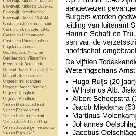
Beverwijk Kibboets 1935-'38
Beverwijk Kibboets 1939-'42
aangewezen gevangen 
Beverwijk Kweekschool
Burgers werden gedwo
Beverwijk Razzia 16-4-'44.
leiding van luitenant 
Castricum Joodsmonument
Castricum Lancaster 1943
Hannie Schaft en Truu
Castricum Limmervoort
een van de verzetsstri
Castricum Pancratiuskerk
Engelandvaarders
hoofdschot omgebrach
Geallieerden, Militairen
Geallieerden, Vliegeniers
De vijftien Todeskand
Heemskerk Dorpskerk
Weteringschans Amste
IJmond Razzia's najaar 1944
IJmond Stolperstenen
Hugo Ruijs (20 jaar
Uitgeest Indiëgangers
Uitgeest Joodse families
Wilhelmus Alb. Jisko
Uitgeest Kooghuis
Albert Scheepstra (
Uitgeest Raadhuis
Velsen Distributiedienst
Jacob Miedema (53 
Velsen Fatima-kapel
Martinus Molenkamp
Velsen Indië-monument.
Velsen Joods Huize Dina
Johannes Oelschläge
Velsen Joodse gemeenschap
Jacobus Oelschläger
Velsen Plein 1945