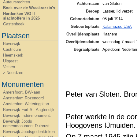
Auteursrechten
Achternaam
van Sloten
Boek over de Wraakrazzia's
Beroep
Lasser, lid verzet
Herdenken WO II
slachtoffers in 2026
Geboortedatum
05 juli 1914
Gastenboek
Geboorteplaats
Kalamazoo USA
Plaatsen
Overlijdensplaats
Haarlem
Overlijdensdatum
woensdag 7 maart 
Beverwijk
Begraafplaats
Apeldoorn Nederlan
Castricum
Heemskerk
Uitgeest
Velsen
z Noordzee
Monumenten
Peter van Sloten. Br
Amersfoort, BW-laan
Amsterdam Rozenoord
Amsterdam Weteringpltsn
Beverwijk Fort St. Aagtendijk
Peter werkte in de oo
Beverwijk Indië-monument.
Beverwijk Joods
Hoogovens IJmuiden.
namenmonument Duinrust
Beverwijk Joodsgedenkteken
Op 7 maart 1945 zijn b