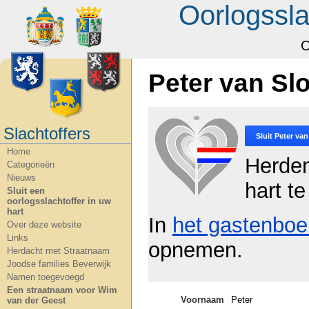
Oorlogssla
O
Peter van Sl
Slachtoffers
Sluit
Peter van
Home
Herde
Categorieën
Nieuws
hart te
Sluit een
oorlogsslachtoffer in uw
hart
In
het gastenboe
Over deze website
Links
opnemen.
Herdacht met Straatnaam
Joodse families Beverwijk
Namen toegevoegd
Een straatnaam voor Wim
Voornaam
Peter
van der Geest