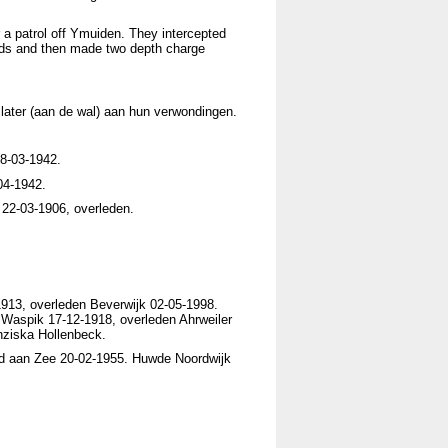
 a patrol off Ymuiden. They intercepted
yards and then made two depth charge
later (aan de wal) aan hun verwondingen.
28-03-1942.
04-1942.
) 22-03-1906, overleden.
913, overleden Beverwijk 02-05-1998.
 Waspik 17-12-1918, overleden Ahrweiler
nziska Hollenbeck.
nd aan Zee 20-02-1955. Huwde Noordwijk