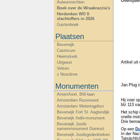
Overlijd
Auteursrechten
Boek over de Wraakrazzia's
Herdenken WO II
slachtoffers in 2026
Gastenboek
Plaatsen
Beverwijk
Castricum
Heemskerk
Artikel ui
Uitgeest
Velsen
z Noordzee
Monumenten
Jan Plug 
Amersfoort, BW-laan
Hij voer o
Amsterdam Rozenoord
blz 113 v
Amsterdam Weteringpltsn
Het schip 
Beverwijk Fort St. Aagtendijk
snelle mot
Beverwijk Indië-monument.
Drie beman
Beverwijk Joods
namenmonument Duinrust
Op een
Du
In der Nac
Beverwijk Joodsgedenkteken
Tatsächlic