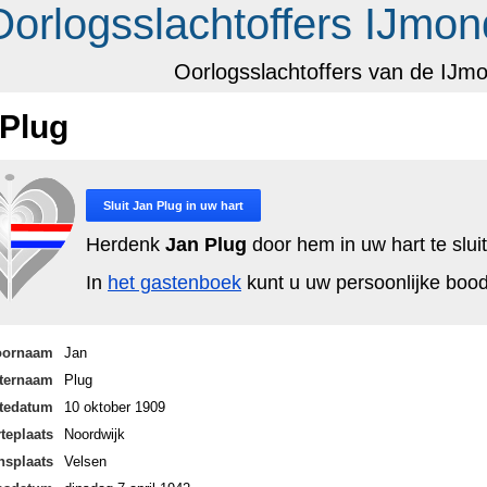
Oorlogsslachtoffers IJmon
Oorlogsslachtoffers van de IJm
 Plug
Sluit
Jan Plug
in uw hart
Herdenk
Jan Plug
door hem in uw hart te slui
In
het gastenboek
kunt u uw persoonlijke bo
oornaam
Jan
ternaam
Plug
tedatum
10 oktober 1909
teplaats
Noordwijk
nsplaats
Velsen