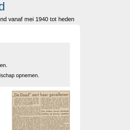
d
ond vanaf mei 1940 tot heden
ten.
odschap opnemen.