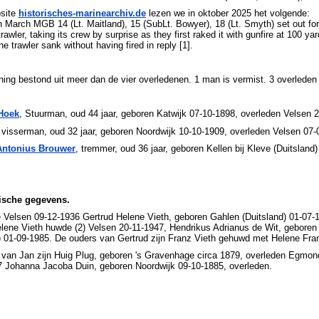
site
historisches-marinearchiv.de
lezen we in oktober 2025 het volgende:
 March MGB 14 (Lt. Maitland), 15 (SubLt. Bowyer), 18 (Lt. Smyth) set out for
rawler, taking its crew by surprise as they first raked it with gunfire at 100 
e trawler sank without having fired in reply [1].
ng bestond uit meer dan de vier overledenen. 1 man is vermist. 3 overleden 
Hoek
, Stuurman, oud 44 jaar, geboren Katwijk 07-10-1898, overleden Velsen 
 visserman, oud 32 jaar, geboren Noordwijk 10-10-1909, overleden Velsen 07-
Antonius Brouwer
, tremmer, oud 36 jaar, geboren Kellen bij Kleve (Duitsland
ische gegevens.
Velsen 09-12-1936 Gertrud Helene Vieth, geboren Gahlen (Duitsland) 01-07-1
lene Vieth huwde (2) Velsen 20-11-1947, Hendrikus Adrianus de Wit, geboren
) 01-09-1985. De ouders van Gertrud zijn Franz Vieth gehuwd met Helene Fra
 van Jan zijn Huig Plug, geboren 's Gravenhage circa 1879, overleden Egmo
7 Johanna Jacoba Duin, geboren Noordwijk 09-10-1885, overleden.