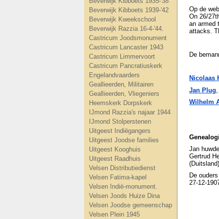
Beverwijk Kibboets 1935-'38
Op de web
Beverwijk Kibboets 1939-'42
On 26/27th
Beverwijk Kweekschool
an armed t
Beverwijk Razzia 16-4-'44.
attacks. Th
Castricum Joodsmonument
Castricum Lancaster 1943
De bemanni
Castricum Limmervoort
Castricum Pancratiuskerk
Engelandvaarders
Nicolaas 
Geallieerden, Militairen
Jan Plug
,
Geallieerden, Vliegeniers
Wilhelm 
Heemskerk Dorpskerk
IJmond Razzia's najaar 1944
IJmond Stolperstenen
Uitgeest Indiëgangers
Genealog
Uitgeest Joodse families
Jan huwde 
Uitgeest Kooghuis
Gertrud He
Uitgeest Raadhuis
(Duitsland
Velsen Distributiedienst
De ouders
Velsen Fatima-kapel
27-12-190
Velsen Indië-monument.
Velsen Joods Huize Dina
Velsen Joodse gemeenschap
Velsen Plein 1945