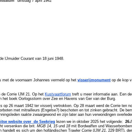
ensdatum
dinsdag 7 april 1942
t de IJmuider Courant van 18 juni 1948.
is met de voornaam Johannes vermeld op het
visserijmonument
op de kop v
p de Corrie IJM 21. Op het
Kustvaartforum
treft u meer informatie aan. Een de
an het boek Oorlogsstorm over Zee en Havens van Ger van der Burg.
is op 26 maart 1942 ter visserij vertrokken. Op 28 maart werd de Corrie ten n
orboten met mitrailleurs (Engelse?) beschoten en tot zinken gebracht. De b
ningsleden raakte zwaargewond en zijn later aan hun verwondingen overlede
itse website over de Seekrieg
lezen we in oktober 2025 het volgende:
26.
ht versenken die brit.
MGB 14, 15
und
18
mit Bordwaffen und Wasserbomben b
h handelt es sich um den holländischen Trawler
Corrie
(
IJM 21
, 229 BRT), der