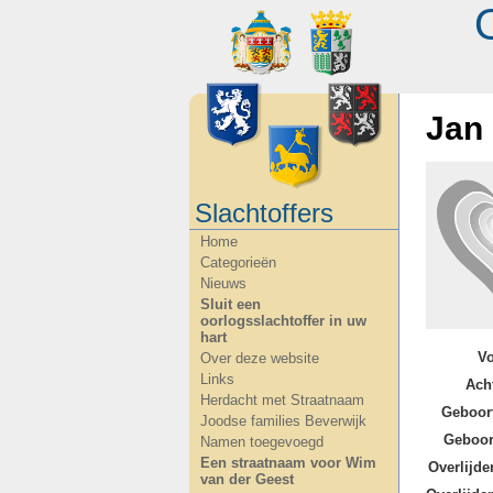
Jan
Slachtoffers
Home
Categorieën
Nieuws
Sluit een
oorlogsslachtoffer in uw
hart
V
Over deze website
Links
Ach
Herdacht met Straatnaam
Geboor
Joodse families Beverwijk
Geboor
Namen toegevoegd
Een straatnaam voor Wim
Overlijde
van der Geest