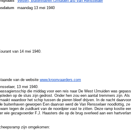
nsplaats
Velsen, Buitenhaven IJmuiden a/b Van Rensselaer
ensdatum
maandag 13 mei 1940
Courant van 14 mei 1940.
staande van de website
www.kroonvaarders.com
nsselaer, 13 mei 1940.
 passagiersschip die middag voor een reis naar De West IJmuiden was gepas
leden op de sluis zijn gedrost. Onder hen zou een aantal tremmers zijn. Als
aakt waardoor het schip tussen de pieren bleef drijven. In de nacht daarvoo
de buitenhaven geworpen Een daarvan werd de Van Rensselaer noodlottig, ze 
wam tegen de zuidkant van de noordpier vast te zitten. Deze ramp kostte een
er wie gezagvoerder F.J. Haasters die op de brug overleed aan een hartverla
scheepsramp zijn omgekomen: