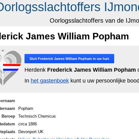
Oorlogsslachtoffers IJmon
Oorlogsslachtoffers van de IJm
derick James William Popham
Sluit
Frederick James William Popham
in uw hart
Herdenk
Frederick James William Popham
d
In
het gastenboek
kunt u uw persoonlijke bo
oornaam
ternaam
Popham
Beroep
Technisch Chemicus
tedatum
circa 1886
teplaats
Devonport UK