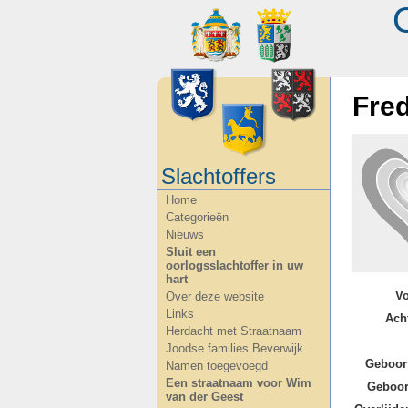
Fre
Slachtoffers
Home
Categorieën
Nieuws
Sluit een
oorlogsslachtoffer in uw
hart
V
Over deze website
Links
Ach
Herdacht met Straatnaam
Joodse families Beverwijk
Geboor
Namen toegevoegd
Een straatnaam voor Wim
Geboor
van der Geest