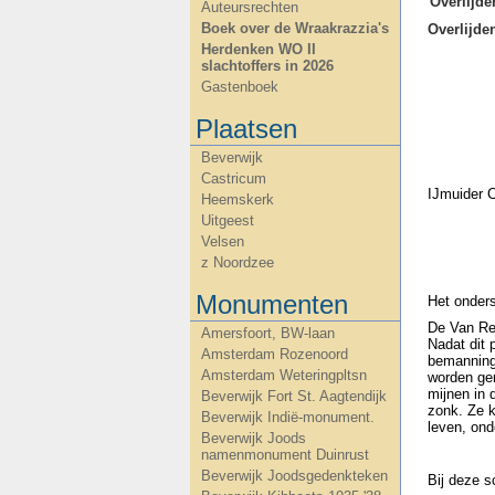
Overlijde
Auteursrechten
Boek over de Wraakrazzia's
Overlijd
Herdenken WO II
slachtoffers in 2026
Gastenboek
Plaatsen
Beverwijk
Castricum
IJmuider 
Heemskerk
Uitgeest
Velsen
z Noordzee
Monumenten
Het onder
De Van Re
Amersfoort, BW-laan
Nadat dit
Amsterdam Rozenoord
bemannings
Amsterdam Weteringpltsn
worden gem
mijnen in 
Beverwijk Fort St. Aagtendijk
zonk. Ze k
Beverwijk Indië-monument.
leven, ond
Beverwijk Joods
namenmonument Duinrust
Beverwijk Joodsgedenkteken
Bij deze 