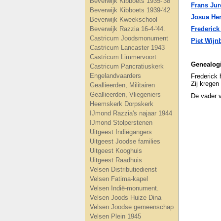
Beverwijk Kibboets 1935-'38
Frans Jur
Beverwijk Kibboets 1939-'42
Josua He
Beverwijk Kweekschool
Beverwijk Razzia 16-4-'44.
Frederic
Castricum Joodsmonument
Piet Wijn
Castricum Lancaster 1943
Castricum Limmervoort
Genealog
Castricum Pancratiuskerk
Engelandvaarders
Frederick 
Zij krege
Geallieerden, Militairen
Geallieerden, Vliegeniers
De vader 
Heemskerk Dorpskerk
IJmond Razzia's najaar 1944
IJmond Stolperstenen
Uitgeest Indiëgangers
Uitgeest Joodse families
Uitgeest Kooghuis
Uitgeest Raadhuis
Velsen Distributiedienst
Velsen Fatima-kapel
Velsen Indië-monument.
Velsen Joods Huize Dina
Velsen Joodse gemeenschap
Velsen Plein 1945