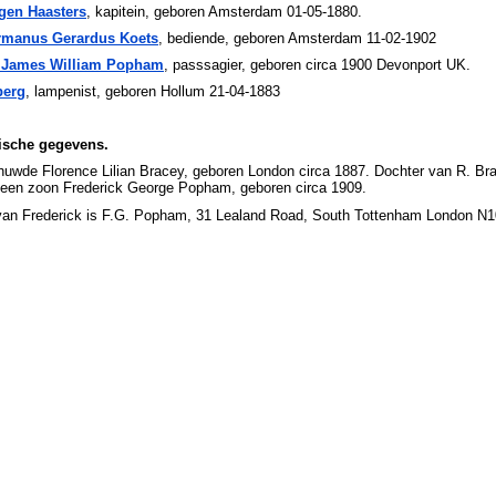
gen Haasters
, kapitein, geboren Amsterdam 01-05-1880.
rmanus Gerardus Koets
, bediende, geboren Amsterdam 11-02-1902
k James William Popham
, passsagier, geboren circa 1900 Devonport UK.
berg
, lampenist, geboren Hollum 21-04-1883
ische gegevens.
huwde Florence Lilian Bracey, geboren London circa 1887. Dochter van R. Br
n een zoon Frederick George Popham, geboren circa 1909.
van Frederick is F.G. Popham, 31 Lealand Road, South Tottenham London N