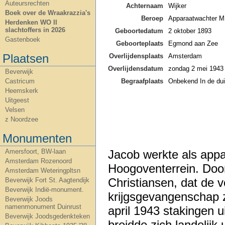
Auteursrechten
Achternaam
Wijker
Boek over de Wraakrazzia's
Beroep
Apparaatwachter M
Herdenken WO II
slachtoffers in 2026
Geboortedatum
2 oktober 1893
Gastenboek
Geboorteplaats
Egmond aan Zee
Plaatsen
Overlijdensplaats
Amsterdam
Overlijdensdatum
zondag 2 mei 1943
Beverwijk
Begraafplaats
Onbekend In de dui
Castricum
Heemskerk
Uitgeest
Velsen
z Noordzee
Monumenten
Jacob werkte als app
Amersfoort, BW-laan
Amsterdam Rozenoord
Hoogoventerrein. Doo
Amsterdam Weteringpltsn
Christiansen, dat de 
Beverwijk Fort St. Aagtendijk
Beverwijk Indië-monument.
krijgsgevangenschap 
Beverwijk Joods
namenmonument Duinrust
april 1943 stakingen u
Beverwijk Joodsgedenkteken
breidde zich landelijk 