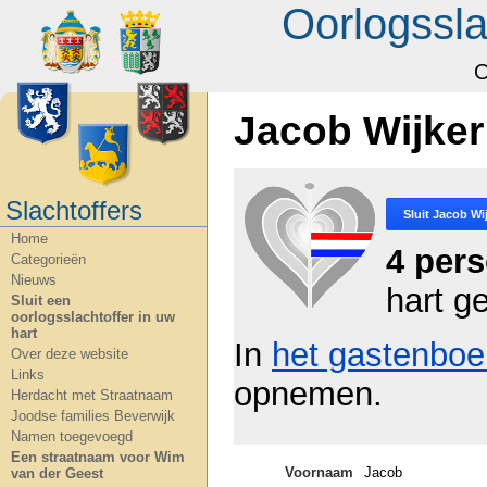
Oorlogssla
O
Jacob Wijker
Slachtoffers
Sluit
Jacob Wi
Home
4 per
Categorieën
Nieuws
hart g
Sluit een
oorlogsslachtoffer in uw
hart
In
het gastenboe
Over deze website
Links
opnemen.
Herdacht met Straatnaam
Joodse families Beverwijk
Namen toegevoegd
Een straatnaam voor Wim
Voornaam
Jacob
van der Geest