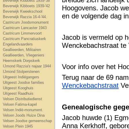
Beverwijk Kibboets 1935-'38
Beverwijk Kibboets 1939-'42
Hoogovens. Jacob wer
Beverwijk Kweekschool
en de volgende dag in
Beverwijk Razzia 16-4-'44.
Castricum Joodsmonument
Castricum Lancaster 1943
Castricum Limmervoort
Jacob is vermeld op
Castricum Pancratiuskerk
Wenckebachstraat te 
Engelandvaarders
Geallieerden, Militairen
Geallieerden, Vliegeniers
Heemskerk Dorpskerk
Voor info over het H
IJmond Razzia's najaar 1944
IJmond Stolperstenen
Terug naar de 69 na
Uitgeest Indiëgangers
Uitgeest Joodse families
Wenckebachstraat
Ve
Uitgeest Kooghuis
Uitgeest Raadhuis
Velsen Distributiedienst
Velsen Fatima-kapel
Genealogische gege
Velsen Indië-monument.
Velsen Joods Huize Dina
Jacob huwde (1) Egmo
Velsen Joodse gemeenschap
Anna Kerkhoff, gebor
Velsen Plein 1945