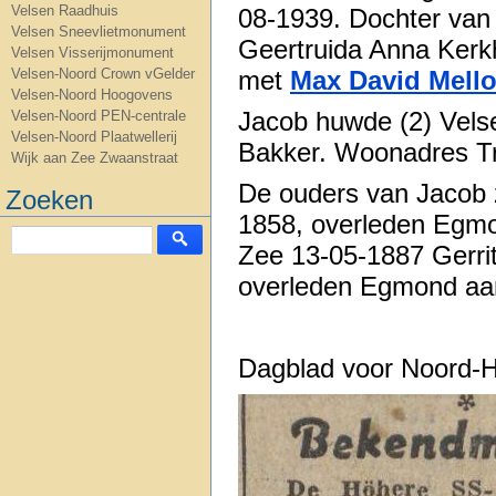
Velsen Raadhuis
08-1939. Dochter van 
Velsen Sneevlietmonument
Geertruida Anna Kerkh
Velsen Visserijmonument
met
Max David Mell
Velsen-Noord Crown vGelder
Velsen-Noord Hoogovens
Jacob huwde (2) Vels
Velsen-Noord PEN-centrale
Velsen-Noord Plaatwellerij
Bakker. Woonadres Tr
Wijk aan Zee Zwaanstraat
De ouders van Jacob 
Zoeken
1858, overleden Egm
Zee 13-05-1887 Gerri
overleden Egmond aa
Dagblad voor Noord-H