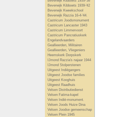
Beverwijk Kibboets 1935-'38
Beverwijk Kibboets 1939-'42
Beverwijk Kweekschool
Beverwijk Razzia 16-4-'44.
Castricum Joodsmonument
Castricum Lancaster 1943
Castricum Limmervoort
Castricum Pancratiuskerk
Engelandvaarders
Geallieerden, Militairen
Geallieerden, Vliegeniers
Heemskerk Dorpskerk
IJmond Razzia's najaar 1944
IJmond Stolperstenen
Uitgeest Indiëgangers
Uitgeest Joodse families
Uitgeest Kooghuis
Uitgeest Raadhuis
Velsen Distributiedienst
Velsen Fatima-kapel
Velsen Indië-monument.
Velsen Joods Huize Dina
Velsen Joodse gemeenschap
Velsen Plein 1945