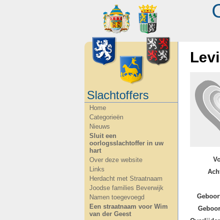
Lev
Slachtoffers
Home
Categorieën
Nieuws
Sluit een
oorlogsslachtoffer in uw
hart
V
Over deze website
Links
Ach
Herdacht met Straatnaam
Joodse families Beverwijk
Geboor
Namen toegevoegd
Een straatnaam voor Wim
Geboor
van der Geest