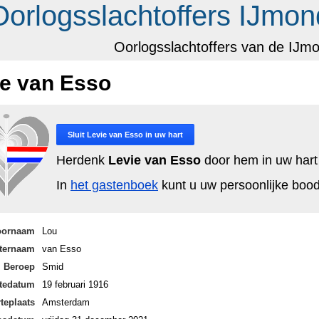
Oorlogsslachtoffers IJmon
Oorlogsslachtoffers van de IJm
ie van Esso
Sluit
Levie van Esso
in uw hart
Herdenk
Levie van Esso
door hem in uw hart 
In
het gastenboek
kunt u uw persoonlijke bo
oornaam
Lou
ternaam
van Esso
Beroep
Smid
tedatum
19 februari 1916
teplaats
Amsterdam