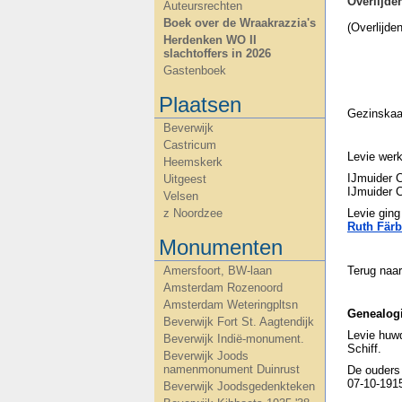
Overlijd
Auteursrechten
Boek over de Wraakrazzia's
(Overlijde
Herdenken WO II
slachtoffers in 2026
Gastenboek
Plaatsen
Gezinskaa
Beverwijk
Castricum
Levie werk
Heemskerk
IJmuider 
Uitgeest
IJmuider C
Velsen
z Noordzee
Levie gin
Ruth Färb
Monumenten
Terug naa
Amersfoort, BW-laan
Amsterdam Rozenoord
Amsterdam Weteringpltsn
Genealog
Beverwijk Fort St. Aagtendijk
Levie huw
Beverwijk Indië-monument.
Schiff.
Beverwijk Joods
namenmonument Duinrust
De ouders
07-10-19
Beverwijk Joodsgedenkteken