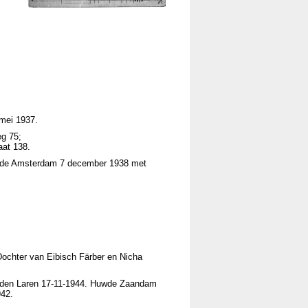
 mei 1937.
g 75;
aat 138.
huwde Amsterdam 7 december 1938 met
ochter van Eibisch Färber en Nicha
leden Laren 17-11-1944. Huwde Zaandam
942.