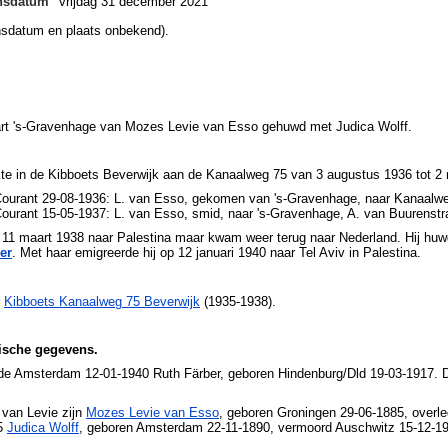
ensdatum
vrijdag 31 december 2021
nsdatum en plaats onbekend).
rt 's-Gravenhage van Mozes Levie van Esso gehuwd met Judica Wolff.
te in de Kibboets Beverwijk aan de Kanaalweg 75 van 3 augustus 1936 tot 2
Courant 29-08-1936: L. van Esso, gekomen van 's-Gravenhage, naar Kanaalwe
ourant 15-05-1937: L. van Esso, smid, naar 's-Gravenhage, A. van Buurenstr
g 11 maart 1938 naar Palestina maar kwam weer terug naar Nederland. Hij 
er
. Met haar emigreerde hij op 12 januari 1940 naar Tel Aviv in Palestina.
r
Kibboets Kanaalweg 75 Beverwijk
(1935-1938).
ische gegevens.
de Amsterdam 12-01-1940 Ruth Färber, geboren Hindenburg/Dld 19-03-1917. D
 van Levie zijn
Mozes Levie van Esso
, geboren Groningen 29-06-1885, over
15
Judica Wolff
, geboren Amsterdam 22-11-1890, vermoord Auschwitz 15-12-1