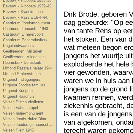
Beverwijk Kibboets 1935-'38
Beverwijk Kibboets 1939-'42
Beverwijk Kweekschool
Dirk Brode, geboren Ve
Beverwijk Razzia 16-4-'44.
dag gebeurde: "Op ee
Castricum Joodsmonument
Castricum Lancaster 1943
van tante Rens op een
Castricum Limmervoort
het stoken. Een van d
Castricum Pancratiuskerk
Engelandvaarders
wat meteen begon erg 
Geallieerden, Militairen
jongens het vuurtje u
Geallieerden, Vliegeniers
explodeerde het hele b
Heemskerk Dorpskerk
IJmond Razzia's najaar 1944
vier gewonden, waarv
IJmond Stolperstenen
waren we in huis aan 
Uitgeest Indiëgangers
Uitgeest Joodse families
jongens op de grond 
Uitgeest Kooghuis
kwamen rennen, werde
Uitgeest Raadhuis
Velsen Distributiedienst
ziekenhis gebracht, 
Velsen Fatima-kapel
is een van de jongens
Velsen Indië-monument.
Velsen Joods Huize Dina
van afgekomen, ondank
Velsen Joodse gemeenschap
terecht waren gekome
Velsen Plein 1945