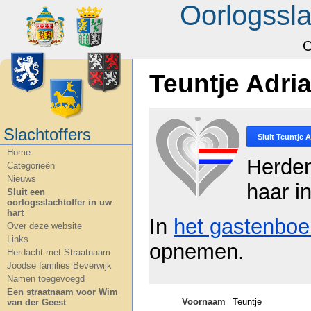
Oorlogssla
O
Teuntje Adri
Slachtoffers
Sluit
Teuntje A
Home
Herde
Categorieën
Nieuws
haar in
Sluit een
oorlogsslachtoffer in uw
hart
In
het gastenboe
Over deze website
Links
opnemen.
Herdacht met Straatnaam
Joodse families Beverwijk
Namen toegevoegd
Een straatnaam voor Wim
Voornaam
Teuntje
van der Geest