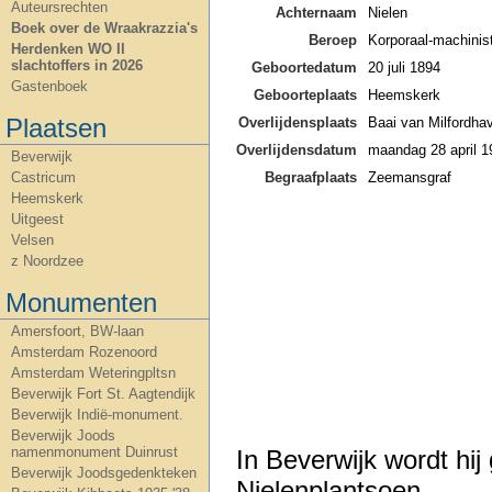
Auteursrechten
Achternaam
Nielen
Boek over de Wraakrazzia's
Beroep
Korporaal-machini
Herdenken WO II
slachtoffers in 2026
Geboortedatum
20 juli 1894
Gastenboek
Geboorteplaats
Heemskerk
Plaatsen
Overlijdensplaats
Baai van Milfordha
Overlijdensdatum
maandag 28 april 1
Beverwijk
Begraafplaats
Zeemansgraf
Castricum
Heemskerk
Uitgeest
Velsen
z Noordzee
Monumenten
Amersfoort, BW-laan
Amsterdam Rozenoord
Amsterdam Weteringpltsn
Beverwijk Fort St. Aagtendijk
Beverwijk Indië-monument.
Beverwijk Joods
namenmonument Duinrust
In Beverwijk wordt hi
Beverwijk Joodsgedenkteken
Nielenplantsoen.