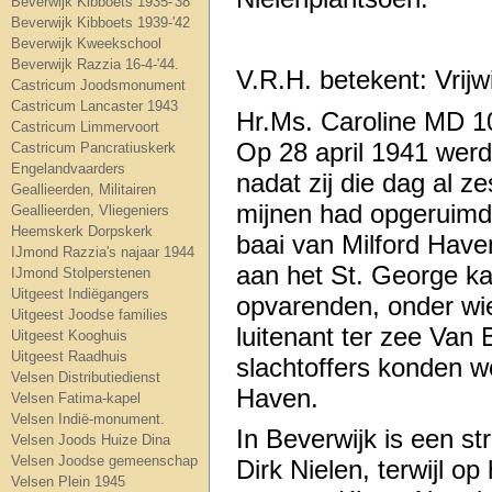
Beverwijk Kibboets 1935-'38
Beverwijk Kibboets 1939-'42
Beverwijk Kweekschool
Beverwijk Razzia 16-4-'44.
V.R.H. betekent: Vrij
Castricum Joodsmonument
Castricum Lancaster 1943
Hr.Ms. Caroline MD 1
Castricum Limmervoort
Op 28 april 1941 werd
Castricum Pancratiuskerk
Engelandvaarders
nadat zij die dag al z
Geallieerden, Militairen
mijnen had opgeruimd,
Geallieerden, Vliegeniers
Heemskerk Dorpskerk
baai van Milford Hav
IJmond Razzia's najaar 1944
aan het St. George ka
IJmond Stolperstenen
Uitgeest Indiëgangers
opvarenden, onder w
Uitgeest Joodse families
luitenant ter zee Van
Uitgeest Kooghuis
Uitgeest Raadhuis
slachtoffers konden w
Velsen Distributiedienst
Haven.
Velsen Fatima-kapel
Velsen Indië-monument.
In Beverwijk is een s
Velsen Joods Huize Dina
Velsen Joodse gemeenschap
Dirk Nielen, terwijl 
Velsen Plein 1945