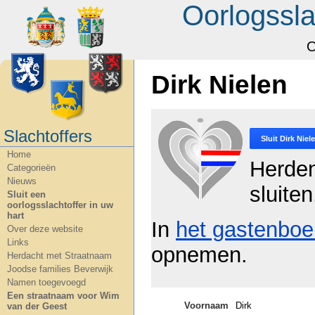
Oorlogssla
O
Dirk Nielen
Slachtoffers
Sluit
Dirk Niel
Home
Herde
Categorieën
Nieuws
sluiten
Sluit een
oorlogsslachtoffer in uw
hart
In
het gastenboe
Over deze website
Links
opnemen.
Herdacht met Straatnaam
Joodse families Beverwijk
Namen toegevoegd
Een straatnaam voor Wim
Voornaam
Dirk
van der Geest