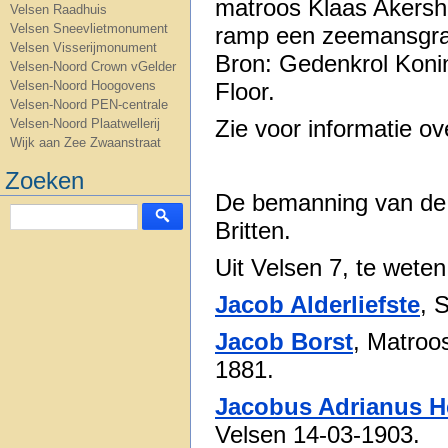
matroos Klaas Akersho
Velsen Raadhuis
Velsen Sneevlietmonument
ramp een zeemansgra
Velsen Visserijmonument
Bron: Gedenkrol Konin
Velsen-Noord Crown vGelder
Floor.
Velsen-Noord Hoogovens
Velsen-Noord PEN-centrale
Zie voor informatie o
Velsen-Noord Plaatwellerij
Wijk aan Zee Zwaanstraat
Zoeken
De bemanning van de 
Britten.
Uit Velsen 7, te weten
Jacob Alderliefste
, 
Jacob Borst
, Matroo
1881.
Jacobus Adrianus 
Velsen 14-03-1903.