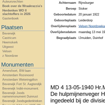
Auteursrechten
Achternaam
Rijnsburger
Boek over de Wraakrazzia's
Beroep
Stoker
Herdenken WO II
slachtoffers in 2026
Geboortedatum
20 januari 1922
Gastenboek
Geboorteplaats
Leiderdorp
Plaatsen
Overlijdensplaats
Velsen Noordzeek
Overlijdensdatum
maandag 13 mei 1
Beverwijk
Begraafplaats
IJmuiden, Duinhof
Castricum
Heemskerk
Uitgeest
Bron foto
Velsen
z Noordzee
Monumenten
Amersfoort, BW-laan
Amsterdam Rozenoord
Amsterdam Weteringpltsn
Beverwijk Fort St. Aagtendijk
MD 4 13-05-1940 Hr.
Beverwijk Indië-monument.
De hulpmijnenveger H
Beverwijk Joods
namenmonument Duinrust
ingedeeld bij de divis
Beverwijk Joodsgedenkteken