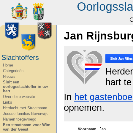
Oorlogssla
O
Jan Rijnsbur
Slachtoffers
Sluit
Jan Rijn
Home
Herde
Categorieën
Nieuws
hart te
Sluit een
oorlogsslachtoffer in uw
hart
In
het gastenboe
Over deze website
Links
opnemen.
Herdacht met Straatnaam
Joodse families Beverwijk
Namen toegevoegd
Een straatnaam voor Wim
Voornaam
Jan
van der Geest