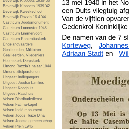
Beverwijk Kibboets 1935-'38
13 mei 1940 in het No
Beverwijk Kibboets 1939-'42
een Duits vliegtuig a
Beverwijk Kweekschool
Beverwijk Razzia 16-4-'44.
Van de vijftien opvare
Castricum Joodsmonument
Gedenkrol Koninklijk
Castricum Lancaster 1943
Castricum Limmervoort
De namen van de 7 sla
Castricum Pancratiuskerk
Korteweg
,
Johannes
Engelandvaarders
Geallieerden, Militairen
Adriaan Stadt
en
Wil
Geallieerden, Vliegeniers
Heemskerk Dorpskerk
IJmond Razzia's najaar 1944
IJmond Stolperstenen
Uitgeest Indiëgangers
Uitgeest Joodse families
Uitgeest Kooghuis
Uitgeest Raadhuis
Velsen Distributiedienst
Velsen Fatima-kapel
Velsen Indië-monument.
Velsen Joods Huize Dina
Velsen Joodse gemeenschap
Velsen Plein 1945