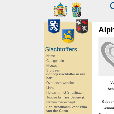
Alp
Slachtoffers
Home
Categorieën
Nieuws
Sluit een
oorlogsslachtoffer in uw
hart
V
Over deze website
Links
Ach
Herdacht met Straatnaam
Joodse families Beverwijk
Geboor
Namen toegevoegd
Een straatnaam voor Wim
Geboor
van der Geest