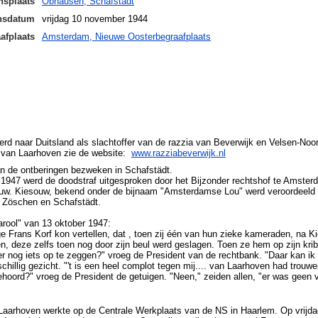
nsplaats
Obhausen, Schafstädt
ensdatum
vrijdag 10 november 1944
afplaats
Amsterdam, Nieuwe Oosterbegraafplaats
rd naar Duitsland als slachtoffer van de razzia van Beverwijk en Velsen-Noor
 van Laarhoven zie de website:
www.razziabeverwijk.nl
n de ontberingen bezweken in Schafstädt.
 1947 werd de doodstraf uitgesproken door het Bijzonder rechtshof te Amst
ouw. Kiesouw, bekend onder de bijnaam "Amsterdamse Lou" werd veroordeeld
 Zöschen en Schafstädt.
arool" van 13 oktober 1947:
ge Frans Korf kon vertellen, dat , toen zij één van hun zieke kameraden, na 
, deze zelfs toen nog door zijn beul werd geslagen. Toen ze hem op zijn krib 
er nog iets op te zeggen?" vroeg de President van de rechtbank. "Daar kan ik
chillig gezicht. "'t is een heel complot tegen mij.... van Laarhoven had trouw
ehoord?" vroeg de President de getuigen. "Neen," zeiden allen, "er was geen v
aarhoven werkte op de Centrale Werkplaats van de NS in Haarlem. Op vrijdag