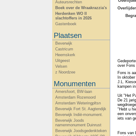
Overlijde
Auteursrechten
Boek over de Wraakrazzia's
Overlijd
Herdenken WO II
Begra
slachtoffers in 2026
Gastenboek
Plaatsen
Beverwijk
Castricum
Heemskerk
Uitgeest
Gedeportee
over Fons
Velsen
z Noordzee
Fons is aa
In oktober
Monumenten
J.L. Kies
kampen in
Amersfoort, BW-laan
Uit "Het P
Amsterdam Rozenoord
De 21 jari
Amsterdam Weteringpltsn
wegdroegen
Beverwijk Fort St. Aagtendijk
"Hebt u hi
een onvers
Beverwijk Indië-monument.
iets van g
Beverwijk Joods
namenmonument Duinrust
Beverwijk Joodsgedenkteken
Fons van L