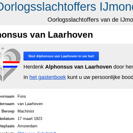
Oorlogsslachtoffers IJmon
Oorlogsslachtoffers van de IJm
honsus van Laarhoven
Sluit
Alphonsus van Laarhoven
in uw hart
Herdenk
Alphonsus van Laarhoven
door hem
In
het gastenboek
kunt u uw persoonlijke bo
oornaam
Fons
ternaam
van Laarhoven
Beroep
Machinist
tedatum
17 maart 1923
teplaats
Amsterdam