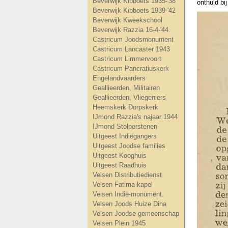
Beverwijk Kibboets 1935-'38
onthuld bi
Beverwijk Kibboets 1939-'42
Beverwijk Kweekschool
Beverwijk Razzia 16-4-'44.
Castricum Joodsmonument
Castricum Lancaster 1943
Castricum Limmervoort
Castricum Pancratiuskerk
Engelandvaarders
Geallieerden, Militairen
Geallieerden, Vliegeniers
Heemskerk Dorpskerk
IJmond Razzia's najaar 1944
IJmond Stolperstenen
Uitgeest Indiëgangers
Uitgeest Joodse families
Uitgeest Kooghuis
Uitgeest Raadhuis
Velsen Distributiedienst
Velsen Fatima-kapel
Velsen Indië-monument.
Velsen Joods Huize Dina
Velsen Joodse gemeenschap
Velsen Plein 1945