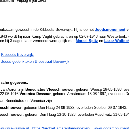
ensdatum
vrijdag 9 juli 1943
erkzaam geweest in de Kibboets Beverwijk. Hij is op het
Joodsmonument
v
943 wordt hij naar Kamp Vught gebracht en op 02-07-1943 naar Westerbork. 
ar hij 3 dagen later vermoord werd gelijk met
Marcel Spitz
en
Lazar Wolloc
r
Kibboets Beverwijk.
r
Joods gedenkteken Breestraat Beverwijk.
ische gegevens.
 van Aaron zijn
Benedictus Vleeschhouwer
, geboren Weesp 19-05-1893, ov
 22-06-1916
Veronica Dessaur
, geboren Amsterdam 18-08-1897, overleden D
an Benedictus en Veronica zijn:
eeschhouwer
, geboren Den Haag 24-09-1922, overleden Sobibor 09-07-1943.
eeschhouwer
, geboren Den Haag 13-10-1923, overleden Auschwitz 31-03-19
www.wiewaswie.nl
https://archief.amsterdam/indexen/
www.joodsmonument