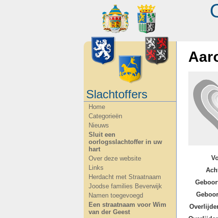
Aar
Slachtoffers
Home
Categorieën
Nieuws
Sluit een
oorlogsslachtoffer in uw
hart
V
Over deze website
Links
Ach
Herdacht met Straatnaam
Geboor
Joodse families Beverwijk
Geboor
Namen toegevoegd
Een straatnaam voor Wim
Overlijde
van der Geest