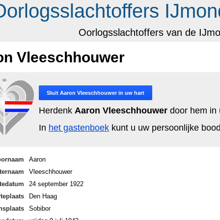
Oorlogsslachtoffers IJmon
Oorlogsslachtoffers van de IJm
on Vleeschhouwer
Sluit
Aaron Vleeschhouwer
in uw hart
Herdenk
Aaron Vleeschhouwer
door hem in u
In
het gastenboek
kunt u uw persoonlijke bo
oornaam
Aaron
ternaam
Vleeschhouwer
tedatum
24 september 1922
teplaats
Den Haag
nsplaats
Sobibor