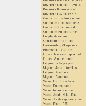
Beverwijk Kibboets 1935-'38
Beverwijk Kibboets 1939-'42
Beverwijk Kweekschool
Beverwijk Razzia 16-4-'44.
Castricum Joodsmonument
Castricum Lancaster 1943
Castricum Limmervoort
Castricum Pancratiuskerk
Engelandvaarders
Geallieerden, Militairen
Geallieerden, Vliegeniers
Heemskerk Dorpskerk
IJmond Razzia's najaar 1944
IJmond Stolperstenen
Uitgeest Indiëgangers
Uitgeest Joodse families
Uitgeest Kooghuis
Uitgeest Raadhuis
Velsen Distributiedienst
Velsen Fatima-kapel
Velsen Indië-monument.
Velsen Joods Huize Dina
Velsen Joodse gemeenschap
Velsen Plein 1945