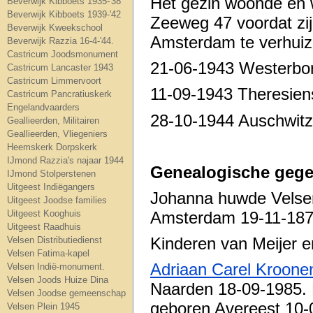
Het gezin woonde en w
Beverwijk Kibboets 1935-'38
Beverwijk Kibboets 1939-'42
Zeeweg 47 voordat zi
Beverwijk Kweekschool
Amsterdam te verhuiz
Beverwijk Razzia 16-4-'44.
Castricum Joodsmonument
21-06-1943 Westerbo
Castricum Lancaster 1943
Castricum Limmervoort
11-09-1943 Theresien
Castricum Pancratiuskerk
Engelandvaarders
28-10-1944 Auschwitz
Geallieerden, Militairen
Geallieerden, Vliegeniers
Heemskerk Dorpskerk
IJmond Razzia's najaar 1944
Genealogische gege
IJmond Stolperstenen
Uitgeest Indiëgangers
Johanna huwde Velse
Uitgeest Joodse families
Amsterdam 19-11-187
Uitgeest Kooghuis
Uitgeest Raadhuis
Kinderen van Meijer e
Velsen Distributiedienst
Velsen Fatima-kapel
Adriaan Carel Kroone
Velsen Indië-monument.
Velsen Joods Huize Dina
Naarden 18-09-1985.
Velsen Joodse gemeenschap
geboren Avereest 10-
Velsen Plein 1945