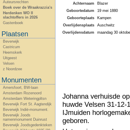
Auteursrechten
Achternaam
Blazer
Boek over de Wraakrazzia's
Geboortedatum
19 mei 1880
Herdenken WO II
slachtoffers in 2026
Geboorteplaats
Kampen
Gastenboek
Overlijdensplaats
Auschwitz
Plaatsen
Overlijdensdatum
maandag 30 oktobe
Beverwijk
Castricum
Heemskerk
Uitgeest
Velsen
z Noordzee
Monumenten
Amersfoort, BW-laan
Amsterdam Rozenoord
Johanna verhuisde op
Amsterdam Weteringpltsn
huwde Velsen 31-12-1
Beverwijk Fort St. Aagtendijk
Beverwijk Indië-monument.
IJmuiden horlogemake
Beverwijk Joods
geboren.
namenmonument Duinrust
Beverwijk Joodsgedenkteken