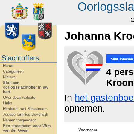
Oorlogssla
O
Johanna Kro
Slachtoffers
Sluit
Johanna 
Home
4 per
Categorieën
Nieuws
Kroon
Sluit een
oorlogsslachtoffer in uw
hart
In
het gastenboe
Over deze website
Links
opnemen.
Herdacht met Straatnaam
Joodse families Beverwijk
Namen toegevoegd
Een straatnaam voor Wim
Voornaam
van der Geest