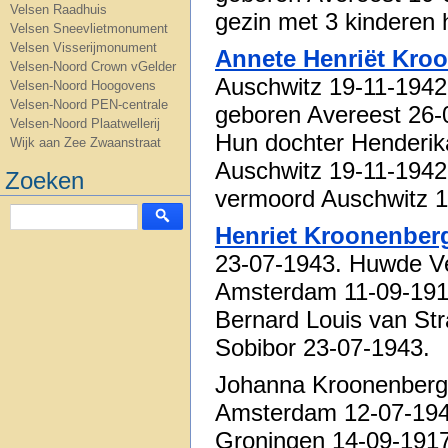
Velsen Raadhuis
gezin met 3 kinderen h
Velsen Sneevlietmonument
Velsen Visserijmonument
Annete Henriët Kro
Velsen-Noord Crown vGelder
Auschwitz 19-11-194
Velsen-Noord Hoogovens
Velsen-Noord PEN-centrale
geboren Avereest 26-
Velsen-Noord Plaatwellerij
Hun dochter Henderik
Wijk aan Zee Zwaanstraat
Auschwitz 19-11-1942
Zoeken
vermoord Auschwitz 1
Henriet Kroonenber
23-07-1943. Huwde Ve
Amsterdam 11-09-191
Bernard Louis van St
Sobibor 23-07-1943.
Johanna Kroonenberg
Amsterdam 12-07-1945
Groningen 14-09-1917