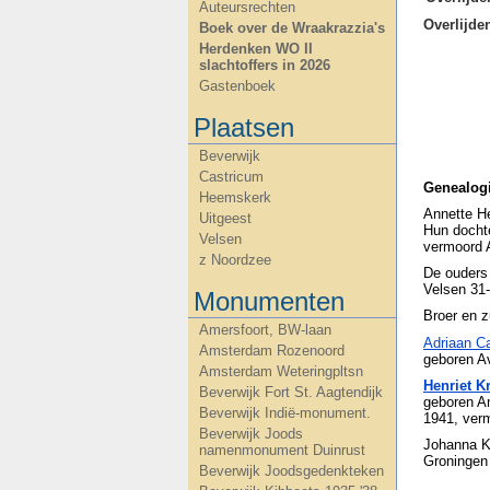
Auteursrechten
Overlijd
Boek over de Wraakrazzia's
Herdenken WO II
slachtoffers in 2026
Gastenboek
Plaatsen
Beverwijk
Castricum
Genealog
Heemskerk
Annette H
Uitgeest
Hun dochte
Velsen
vermoord 
z Noordzee
De ouders
Velsen 31
Monumenten
Broer en z
Amersfoort, BW-laan
Adriaan C
Amsterdam Rozenoord
geboren Av
Amsterdam Weteringpltsn
Henriet 
Beverwijk Fort St. Aagtendijk
geboren A
Beverwijk Indië-monument.
1941, ver
Beverwijk Joods
Johanna K
namenmonument Duinrust
Groningen
Beverwijk Joodsgedenkteken