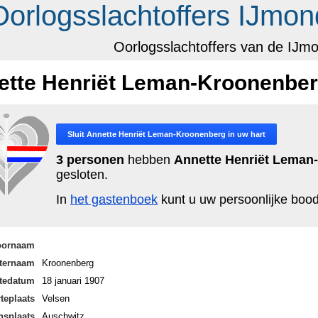
Oorlogsslachtoffers IJmon
Oorlogsslachtoffers van de IJm
ette Henriët Leman-Kroonenbe
Sluit
Annette Henriët Leman-Kroonenberg
in uw hart
3 personen
hebben
Annette Henriët Leman
gesloten.
In
het gastenboek
kunt u uw persoonlijke bo
oornaam
ternaam
Kroonenberg
tedatum
18 januari 1907
teplaats
Velsen
nsplaats
Auschwitz