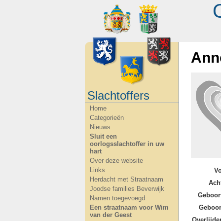
Ann
Slachtoffers
Home
Categorieën
Nieuws
Sluit een
oorlogsslachtoffer in uw
hart
Over deze website
Links
V
Herdacht met Straatnaam
Ach
Joodse families Beverwijk
Geboor
Namen toegevoegd
Geboor
Een straatnaam voor Wim
van der Geest
Overlijde