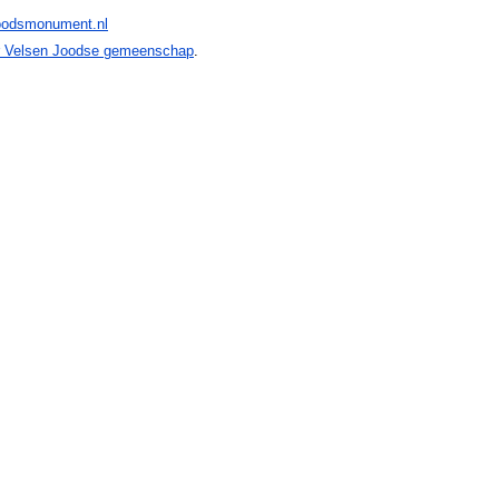
oodsmonument.nl
r Velsen Joodse gemeenschap
.