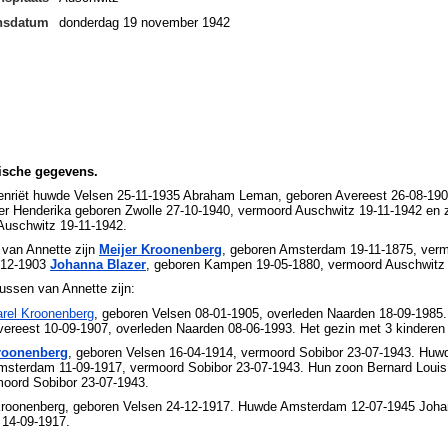
ensdatum
donderdag 19 november 1942
ische gegevens.
enriët huwde Velsen 25-11-1935 Abraham Leman, geboren Avereest 26-08-190
r Henderika geboren Zwolle 27-10-1940, vermoord Auschwitz 19-11-1942 en z
Auschwitz 19-11-1942.
 van Annette zijn
Meijer Kroonenberg
, geboren Amsterdam 19-11-1875, ver
-12-1903
Johanna Blazer
, geboren Kampen 19-05-1880, vermoord Auschwitz 
ussen van Annette zijn:
arel Kroonenberg
, geboren Velsen 08-01-1905, overleden Naarden 18-09-198
ereest 10-09-1907, overleden Naarden 08-06-1993. Het gezin met 3 kinderen h
Kroonenberg
, geboren Velsen 16-04-1914, vermoord Sobibor 23-07-1943. Huwd
msterdam 11-09-1917, vermoord Sobibor 23-07-1943. Hun zoon Bernard Louis
moord Sobibor 23-07-1943.
roonenberg, geboren Velsen 24-12-1917. Huwde Amsterdam 12-07-1945 Johan
 14-09-1917.