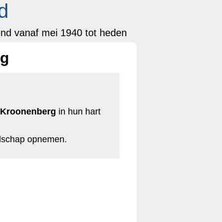
d
ond vanaf mei 1940 tot heden
rg
-Kroonenberg
in hun hart
odschap opnemen.