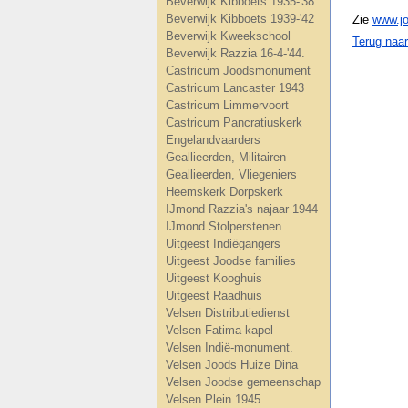
Beverwijk Kibboets 1935-'38
Beverwijk Kibboets 1939-'42
Zie
www.j
Beverwijk Kweekschool
Terug naa
Beverwijk Razzia 16-4-'44.
Castricum Joodsmonument
Castricum Lancaster 1943
Castricum Limmervoort
Castricum Pancratiuskerk
Engelandvaarders
Geallieerden, Militairen
Geallieerden, Vliegeniers
Heemskerk Dorpskerk
IJmond Razzia's najaar 1944
IJmond Stolperstenen
Uitgeest Indiëgangers
Uitgeest Joodse families
Uitgeest Kooghuis
Uitgeest Raadhuis
Velsen Distributiedienst
Velsen Fatima-kapel
Velsen Indië-monument.
Velsen Joods Huize Dina
Velsen Joodse gemeenschap
Velsen Plein 1945