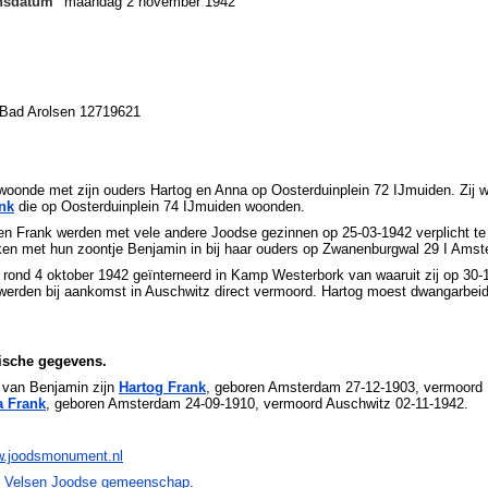
ensdatum
maandag 2 november 1942
 Bad Arolsen 12719621
woonde met zijn ouders Hartog en Anna op Oosterduinplein 72 IJmuiden. Zij 
ank
die op Oosterduinplein 74 IJmuiden woonden.
en Frank werden met vele andere Joodse gezinnen op 25-03-1942 verplicht t
ken met hun zoontje Benjamin in bij haar ouders op Zwanenburgwal 29 I Ams
rond 4 oktober 1942 geïnterneerd in Kamp Westerbork van waaruit zij op 30
erden bij aankomst in Auschwitz direct vermoord. Hartog moest dwangarbeid ve
ische gegevens.
 van Benjamin zijn
Hartog Frank
, geboren Amsterdam 27-12-1903, vermoord
 Frank
, geboren Amsterdam 24-09-1910, vermoord Auschwitz 02-11-1942.
.joodsmonument.nl
r Velsen Joodse gemeenschap
.