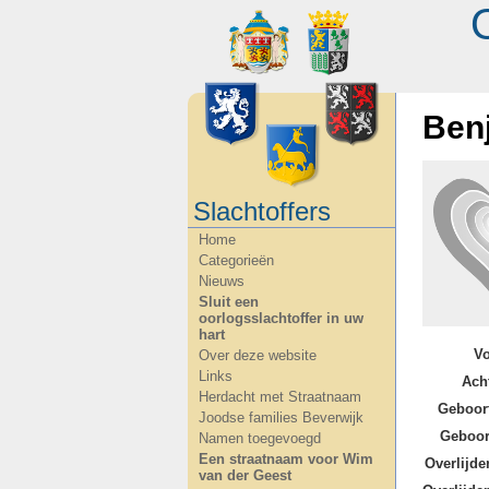
Ben
Slachtoffers
Home
Categorieën
Nieuws
Sluit een
oorlogsslachtoffer in uw
hart
V
Over deze website
Links
Ach
Herdacht met Straatnaam
Geboor
Joodse families Beverwijk
Geboor
Namen toegevoegd
Een straatnaam voor Wim
Overlijde
van der Geest