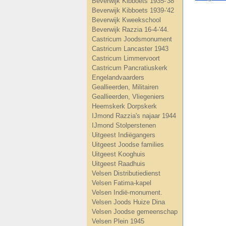
Beverwijk Kibboets 1935-'38
Beverwijk Kibboets 1939-'42
Beverwijk Kweekschool
Beverwijk Razzia 16-4-'44.
Castricum Joodsmonument
Castricum Lancaster 1943
Castricum Limmervoort
Castricum Pancratiuskerk
Engelandvaarders
Geallieerden, Militairen
Geallieerden, Vliegeniers
Heemskerk Dorpskerk
IJmond Razzia's najaar 1944
IJmond Stolperstenen
Uitgeest Indiëgangers
Uitgeest Joodse families
Uitgeest Kooghuis
Uitgeest Raadhuis
Velsen Distributiedienst
Velsen Fatima-kapel
Velsen Indië-monument.
Velsen Joods Huize Dina
Velsen Joodse gemeenschap
Velsen Plein 1945