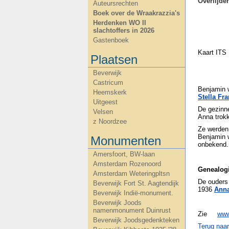
Overlijd
Auteursrechten
Boek over de Wraakrazzia's
Herdenken WO II
slachtoffers in 2026
Gastenboek
Kaart ITS
Plaatsen
Beverwijk
Castricum
Benjamin 
Heemskerk
Stella Fr
Uitgeest
De gezinn
Velsen
Anna trok
z Noordzee
Ze werden 
Benjamin w
Monumenten
onbekend.
Amersfoort, BW-laan
Amsterdam Rozenoord
Genealog
Amsterdam Weteringpltsn
De ouders
Beverwijk Fort St. Aagtendijk
1936
Anna
Beverwijk Indië-monument.
Beverwijk Joods
namenmonument Duinrust
Zie
www
Beverwijk Joodsgedenkteken
Terug naa