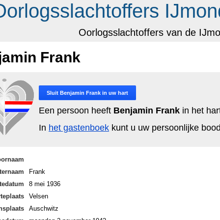
Oorlogsslachtoffers IJmon
Oorlogsslachtoffers van de IJm
jamin Frank
Sluit
Benjamin Frank
in uw hart
Een persoon heeft
Benjamin Frank
in het har
In
het gastenboek
kunt u uw persoonlijke bo
oornaam
ternaam
Frank
tedatum
8 mei 1936
teplaats
Velsen
nsplaats
Auschwitz