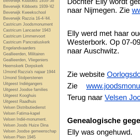
Dochter Elly wordt geb
Beverwijk Kibboets 1935-'38
Beverwijk Kibboets 1939-'42
naar Nijmegen. Zie
ww
Beverwijk Kweekschool
Beverwijk Razzia 16-4-'44.
Castricum Joodsmonument
Castricum Lancaster 1943
Elly werd met haar o
Castricum Limmervoort
Westerbork. Op 07-09
Castricum Pancratiuskerk
Engelandvaarders
naar Auschwitz.
Geallieerden, Militairen
Geallieerden, Vliegeniers
Heemskerk Dorpskerk
IJmond Razzia's najaar 1944
Zie website
Oorlogsd
IJmond Stolperstenen
Uitgeest Indiëgangers
Zie
www.joodsmonu
Uitgeest Joodse families
Terug naar
Velsen Jo
Uitgeest Kooghuis
Uitgeest Raadhuis
Velsen Distributiedienst
Velsen Fatima-kapel
Genealogische gege
Velsen Indië-monument.
Velsen Joods Huize Dina
Elly was ongehuwd.
Velsen Joodse gemeenschap
Velsen Plein 1945