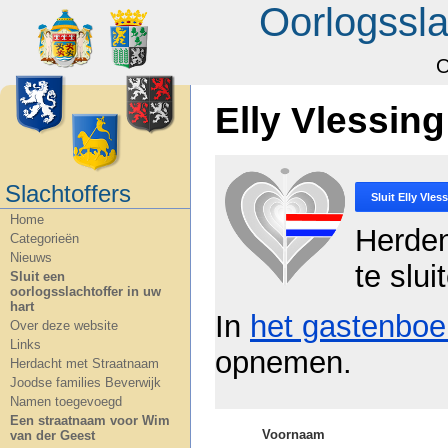
Oorlogssla
O
Elly Vlessing
Slachtoffers
Sluit
Elly Vles
Home
Herde
Categorieën
Nieuws
te slui
Sluit een
oorlogsslachtoffer in uw
hart
In
het gastenboe
Over deze website
Links
opnemen.
Herdacht met Straatnaam
Joodse families Beverwijk
Namen toegevoegd
Een straatnaam voor Wim
Voornaam
van der Geest