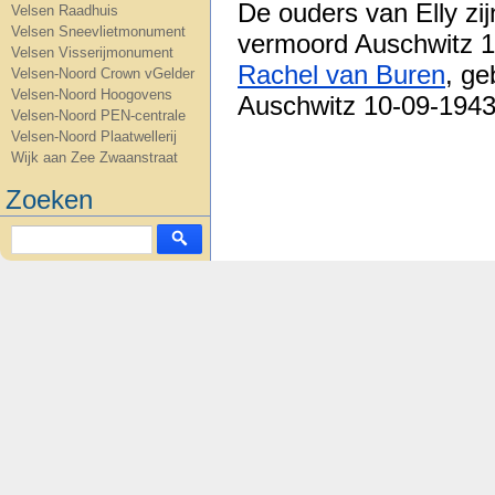
De ouders van Elly zi
Velsen Raadhuis
Velsen Sneevlietmonument
vermoord Auschwitz 
Velsen Visserijmonument
Rachel van Buren
, g
Velsen-Noord Crown vGelder
Velsen-Noord Hoogovens
Auschwitz 10-09-1943
Velsen-Noord PEN-centrale
Velsen-Noord Plaatwellerij
Wijk aan Zee Zwaanstraat
Zoeken