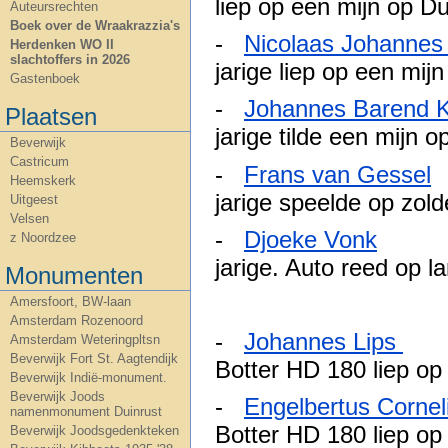
liep op een mijn op D
Auteursrechten
Boek over de Wraakrazzia's
-
Nicolaas Johanne
Herdenken WO II
slachtoffers in 2026
jarige liep op een mij
Gastenboek
-
Johannes Barend K
Plaatsen
jarige tilde een mijn 
Beverwijk
Castricum
-
Frans van Gessel
Heemskerk
jarige speelde op zol
Uitgeest
Velsen
-
Djoeke Vonk
17
z Noordzee
jarige. Auto reed op l
Monumenten
Amersfoort, BW-laan
Amsterdam Rozenoord
-
Johannes Lips
07
Amsterdam Weteringpltsn
Beverwijk Fort St. Aagtendijk
Botter HD 180 liep op
Beverwijk Indië-monument.
Beverwijk Joods
-
Engelbertus Corne
namenmonument Duinrust
Botter HD 180 liep op
Beverwijk Joodsgedenkteken