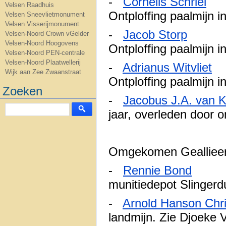
-
Cornelis Schriel
2
Velsen Raadhuis
Ontploffing paalmijn i
Velsen Sneevlietmonument
Velsen Visserijmonument
-
Jacob Storp
27
Velsen-Noord Crown vGelder
Velsen-Noord Hoogovens
Ontploffing paalmijn i
Velsen-Noord PEN-centrale
Velsen-Noord Plaatwellerij
-
Adrianus Witvliet
2
Wijk aan Zee Zwaanstraat
Ontploffing paalmijn i
Zoeken
-
Jacobus J.A. van K
jaar, overleden door o
Omgekomen Gealliee
-
Rennie Bond
12-
munitiedepot Slingerd
-
Arnold Hanson Chri
landmijn. Zie Djoeke 