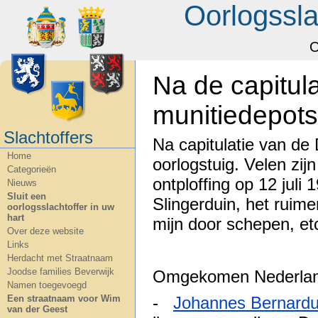
Oorlogssla
O
Na de capitula
munitiedepots
Slachtoffers
Na capitulatie van de
Home
oorlogstuig. Velen zi
Categorieën
ontploffing op 12 juli
Nieuws
Sluit een
Slingerduin, het ruim
oorlogsslachtoffer in uw
hart
mijn door schepen, etc
Over deze website
Links
Herdacht met Straatnaam
Joodse families Beverwijk
Omgekomen Nederla
Namen toegevoegd
Een straatnaam voor Wim
-
Johannes Bernard
van der Geest