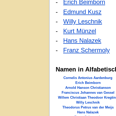
-
Erich Beimborn
13
-
Edmund Kusz
15-
-
Willy Leschnik
13-
-
Kurt Münzel
13-0
-
Hans Nalazek
10-
-
Franz Schermoly
1
Namen in Alfabetisc
Cornelis Antonius Aardenburg
Erich Beimborn
Arnold Hanson Christianson
Franciscus Johannes van Gessel
Willem Christiaan Theodoor Kregti
Willy Leschnik
Theodorus Petrus van der Meijs
Hans Nalazek