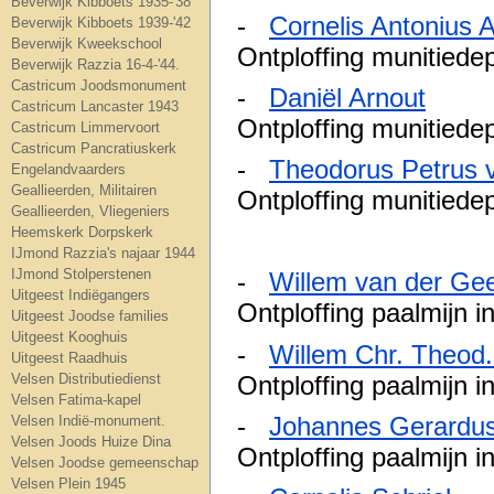
Beverwijk Kibboets 1935-'38
-
Cornelis Antonius 
Beverwijk Kibboets 1939-'42
Beverwijk Kweekschool
Ontploffing munitiede
Beverwijk Razzia 16-4-'44.
Castricum Joodsmonument
-
Daniël Arnout
12
Castricum Lancaster 1943
Ontploffing munitiede
Castricum Limmervoort
Castricum Pancratiuskerk
-
Theodorus Petrus v
Engelandvaarders
Geallieerden, Militairen
Ontploffing munitiedep
Geallieerden, Vliegeniers
Heemskerk Dorpskerk
IJmond Razzia's najaar 1944
IJmond Stolperstenen
-
Willem van der Ge
Uitgeest Indiëgangers
Ontploffing paalmijn i
Uitgeest Joodse families
Uitgeest Kooghuis
-
Willem Chr. Theod.
Uitgeest Raadhuis
Ontploffing paalmijn i
Velsen Distributiedienst
Velsen Fatima-kapel
-
Johannes Gerardus
Velsen Indië-monument.
Velsen Joods Huize Dina
Ontploffing paalmijn i
Velsen Joodse gemeenschap
Velsen Plein 1945