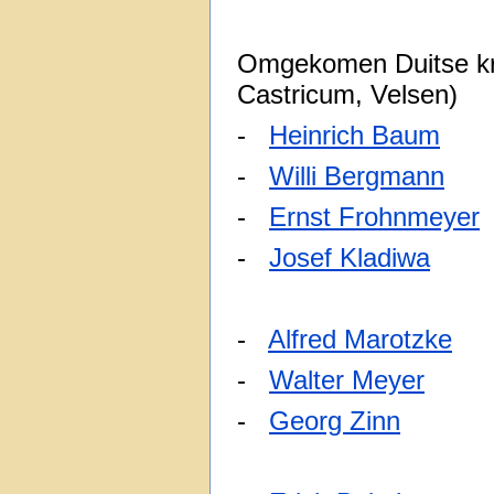
Omgekomen Duitse kri
Castricum, Velsen)
-
Heinrich Baum
18-
-
Willi Bergmann
18-
-
Ernst Frohnmeyer
-
Josef Kladiwa
16-
-
Alfred Marotzke
07
-
Walter Meyer
25-
-
Georg Zinn
23-06