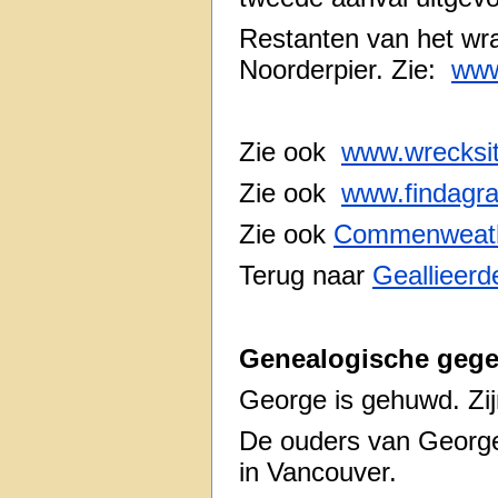
Restanten van het wra
Noorderpier. Zie:
www
Zie ook
www.wrecksi
Zie ook
www.findagr
Zie ook
Commenweath
Terug naar
Geallieerd
Genealogische gege
George is gehuwd. Zi
De ouders van Georg
in Vancouver.