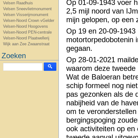
Op 01-09-1943 voer h
Velsen Raadhuis
Velsen Sneevlietmonument
2,5 mijl noord van IJ
Velsen Visserijmonument
mijn gelopen, op een 
Velsen-Noord Crown vGelder
Velsen-Noord Hoogovens
Op 19 en 20-09-1943 i
Velsen-Noord PEN-centrale
motortorpedobotenin i
Velsen-Noord Plaatwellerij
Wijk aan Zee Zwaanstraat
gegaan.
Zoeken
Op 28-01-2021 maild
waarom deze tweede a
Wat de Baloeran betre
schip formeel nog nie
pas gezonken als de 
nabijheid van de have
om te veronderstellen
bergingspoging zoude
ook activiteiten op e
tweede aanval uitgevo