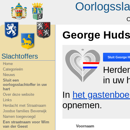
Oorlogssla
O
George Huds
Slachtoffers
Sluit
George H
Home
Herde
Categorieën
Nieuws
in uw h
Sluit een
oorlogsslachtoffer in uw
hart
In
het gastenboe
Over deze website
Links
opnemen.
Herdacht met Straatnaam
Joodse families Beverwijk
Namen toegevoegd
Een straatnaam voor Wim
Voornaam
van der Geest