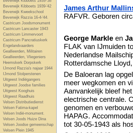
Beverwijk Kibboets 1935-'38
Beverwijk Kibboets 1939-'42
James Arthur Malli
Beverwijk Kweekschool
RAFVR. Geboren circ
Beverwijk Razzia 16-4-'44.
Castricum Joodsmonument
Castricum Lancaster 1943
Castricum Limmervoort
George Markle
en
Ja
Castricum Pancratiuskerk
FLAK van IJmuiden toe
Engelandvaarders
Geallieerden, Militairen
Nederlandse Mailschi
Geallieerden, Vliegeniers
Rotterdamsche Lloyd,
Heemskerk Dorpskerk
IJmond Razzia's najaar 1944
De Baloeran lag opgel
IJmond Stolperstenen
Uitgeest Indiëgangers
meer wegkomen en viel
Uitgeest Joodse families
Aanvankelijk bleef het
Uitgeest Kooghuis
Uitgeest Raadhuis
electrische centrale. 
Velsen Distributiedienst
genomen en verbouwd t
Velsen Fatima-kapel
Velsen Indië-monument.
HAPAG. Accommodatie 
Velsen Joods Huize Dina
tot 30-05-1943 als ho
Velsen Joodse gemeenschap
Velsen Plein 1945