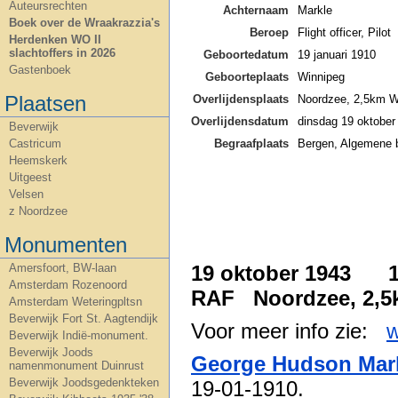
Auteursrechten
Achternaam
Markle
Boek over de Wraakrazzia's
Beroep
Flight officer, Pilot
Herdenken WO II
slachtoffers in 2026
Geboortedatum
19 januari 1910
Gastenboek
Geboorteplaats
Winnipeg
Plaatsen
Overlijdensplaats
Noordzee, 2,5km W
Overlijdensdatum
dinsdag 19 oktober
Beverwijk
Begraafplaats
Bergen, Algemene b
Castricum
Heemskerk
Uitgeest
Velsen
z Noordzee
Monumenten
19 oktober 1943 1
Amersfoort, BW-laan
Amsterdam Rozenoord
RAF Noordzee, 2,5
Amsterdam Weteringpltsn
Beverwijk Fort St. Aagtendijk
Voor meer info zie:
w
Beverwijk Indië-monument.
Beverwijk Joods
George Hudson Mar
namenmonument Duinrust
Beverwijk Joodsgedenkteken
19-01-1910.