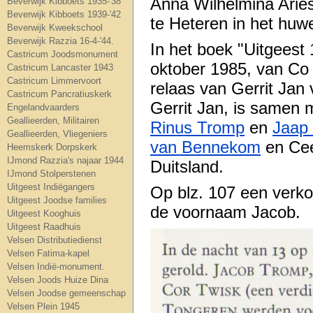
Anna Wilhelmina Aries
Beverwijk Kibboets 1935-'38
Beverwijk Kibboets 1939-'42
te Heteren in het huwe
Beverwijk Kweekschool
Beverwijk Razzia 16-4-'44.
In het boek "Uitgeest
Castricum Joodsmonument
oktober 1985, van Co v
Castricum Lancaster 1943
Castricum Limmervoort
relaas van Gerrit J
Castricum Pancratiuskerk
Gerrit Jan, is samen
Engelandvaarders
Geallieerden, Militairen
Rinus Tromp
en
Jaap
Geallieerden, Vliegeniers
van Bennekom
en Cee
Heemskerk Dorpskerk
IJmond Razzia's najaar 1944
Duitsland.
IJmond Stolperstenen
Uitgeest Indiëgangers
Op blz. 107 een verko
Uitgeest Joodse families
de voornaam Jacob.
Uitgeest Kooghuis
Uitgeest Raadhuis
Velsen Distributiedienst
Velsen Fatima-kapel
Velsen Indië-monument.
Velsen Joods Huize Dina
Velsen Joodse gemeenschap
Velsen Plein 1945