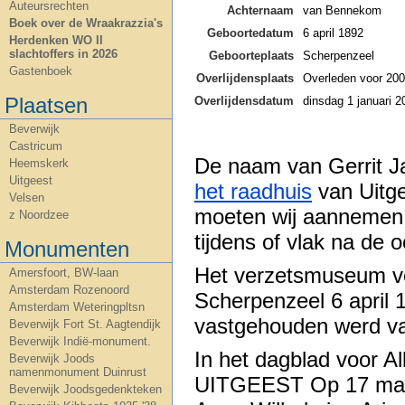
Auteursrechten
Achternaam
van Bennekom
Boek over de Wraakrazzia's
Geboortedatum
6 april 1892
Herdenken WO II
slachtoffers in 2026
Geboorteplaats
Scherpenzeel
Gastenboek
Overlijdensplaats
Overleden voor 20
Plaatsen
Overlijdensdatum
dinsdag 1 januari 2
Beverwijk
Castricum
De naam van Gerrit 
Heemskerk
Uitgeest
het raadhuis
van Uitge
Velsen
moeten wij aannemen da
z Noordzee
tijdens of vlak na de 
Monumenten
Het verzetsmuseum v
Amersfoort, BW-laan
Amsterdam Rozenoord
Scherpenzeel 6 april
Amsterdam Weteringpltsn
vastgehouden werd va
Beverwijk Fort St. Aagtendijk
Beverwijk Indië-monument.
In het dagblad voor 
Beverwijk Joods
namenmonument Duinrust
UITGEEST Op 17 maar
Beverwijk Joodsgedenkteken