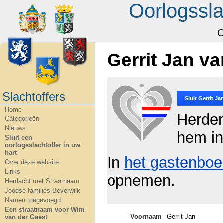
Oorlogssla
O
Gerrit Jan 
Slachtoffers
Sluit
Gerrit J
Home
Herde
Categorieën
Nieuws
hem in
Sluit een
oorlogsslachtoffer in uw
hart
In
het gastenboe
Over deze website
Links
opnemen.
Herdacht met Straatnaam
Joodse families Beverwijk
Namen toegevoegd
Een straatnaam voor Wim
Voornaam
Gerrit Jan
van der Geest