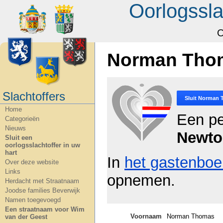
Oorlogssla
O
Norman Tho
Slachtoffers
Sluit
Norman 
Home
Een pe
Categorieën
Nieuws
Newto
Sluit een
oorlogsslachtoffer in uw
hart
In
het gastenboe
Over deze website
Links
opnemen.
Herdacht met Straatnaam
Joodse families Beverwijk
Namen toegevoegd
Een straatnaam voor Wim
Voornaam
Norman Thomas
van der Geest