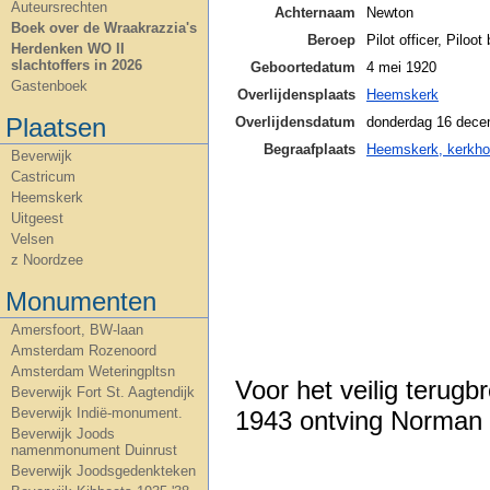
Auteursrechten
Achternaam
Newton
Boek over de Wraakrazzia's
Beroep
Pilot officer, Piloo
Herdenken WO II
slachtoffers in 2026
Geboortedatum
4 mei 1920
Gastenboek
Overlijdensplaats
Heemskerk
Plaatsen
Overlijdensdatum
donderdag 16 dece
Begraafplaats
Heemskerk, kerkho
Beverwijk
Castricum
Heemskerk
Uitgeest
Velsen
z Noordzee
Monumenten
Amersfoort, BW-laan
Amsterdam Rozenoord
Amsterdam Weteringpltsn
Voor het veilig terug
Beverwijk Fort St. Aagtendijk
Beverwijk Indië-monument.
1943 ontving Norman
Beverwijk Joods
namenmonument Duinrust
Beverwijk Joodsgedenkteken