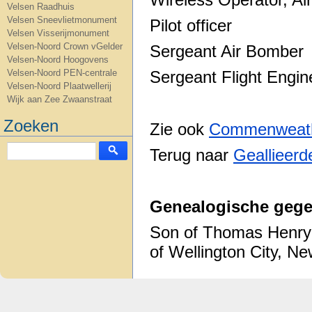
Velsen Raadhuis
Velsen Sneevlietmonument
Pilot o
Velsen Visserijmonument
Velsen-Noord Crown vGelder
Sergeant Ai
Velsen-Noord Hoogovens
Velsen-Noord PEN-centrale
Sergeant Fligh
Velsen-Noord Plaatwellerij
Wijk aan Zee Zwaanstraat
Zoeken
Zie ook
C
ommenweath
Terug naar
Geallieerd
Genealogische gege
Son of Thomas Henry 
of Wellington City, Ne