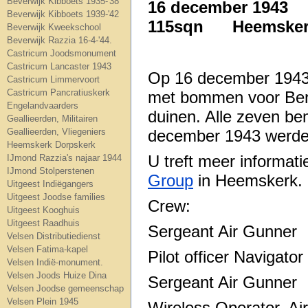
Beverwijk Kibboets 1935-'38
16 december 1943
Beverwijk Kibboets 1939-'42
115sqn Heemskerke
Beverwijk Kweekschool
Beverwijk Razzia 16-4-'44.
Castricum Joodsmonument
Castricum Lancaster 1943
Op 16 december 1943 
Castricum Limmervoort
Castricum Pancratiuskerk
met bommen voor Berl
Engelandvaarders
duinen. Alle zeven b
Geallieerden, Militairen
december 1943 werden
Geallieerden, Vliegeniers
Heemskerk Dorpskerk
U treft meer informat
IJmond Razzia's najaar 1944
IJmond Stolperstenen
Group
in Heemskerk.
Uitgeest Indiëgangers
Uitgeest Joodse families
Crew:
Uitgeest Kooghuis
Uitgeest Raadhuis
Sergeant Ai
Velsen Distributiedienst
Velsen Fatima-kapel
Pilot officer
Velsen Indië-monument.
Velsen Joods Huize Dina
Sergeant Ai
Velsen Joodse gemeenschap
Velsen Plein 1945
Wireless Operator