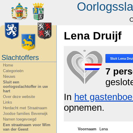
Oorlogssla
O
Lena Druijf
Slachtoffers
Sluit
Lena Drui
Home
7 per
Categorieën
Nieuws
geslot
Sluit een
oorlogsslachtoffer in uw
hart
In
het gastenboe
Over deze website
Links
opnemen.
Herdacht met Straatnaam
Joodse families Beverwijk
Namen toegevoegd
Een straatnaam voor Wim
Voornaam
Lena
van der Geest