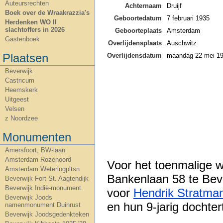
Auteursrechten
Achternaam
Druijf
Boek over de Wraakrazzia's
Geboortedatum
7 februari 1935
Herdenken WO II
slachtoffers in 2026
Geboorteplaats
Amsterdam
Gastenboek
Overlijdensplaats
Auschwitz
Plaatsen
Overlijdensdatum
maandag 22 mei 1
Beverwijk
Castricum
Heemskerk
Uitgeest
Velsen
z Noordzee
Monumenten
Amersfoort, BW-laan
Amsterdam Rozenoord
Voor het toenmalige w
Amsterdam Weteringpltsn
Bankenlaan 58 te Beve
Beverwijk Fort St. Aagtendijk
Beverwijk Indië-monument.
voor
Hendrik Stratma
Beverwijk Joods
en hun 9-jarig dochter
namenmonument Duinrust
Beverwijk Joodsgedenkteken