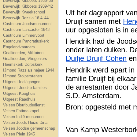
Beverwijk Kibboets 1935-'38
Beverwijk Kibboets 1939-'42
Uit het dagrapport van
Beverwijk Kweekschool
Beverwijk Razzia 16-4-'44.
Druijf samen met
Hen
Castricum Joodsmonument
uur opgesloten is in ee
Castricum Lancaster 1943
Castricum Limmervoort
Hendrik had de Joodse 
Castricum Pancratiuskerk
Engelandvaarders
onder laten duiken. D
Geallieerden, Militairen
Duifje Druijf-Cohen
en 
Geallieerden, Vliegeniers
Heemskerk Dorpskerk
Hendrik werd apart in
IJmond Razzia's najaar 1944
IJmond Stolperstenen
familie Druijf bij elka
Uitgeest Indiëgangers
de arrestanten door J
Uitgeest Joodse families
Uitgeest Kooghuis
S.D. Amsterdam.
Uitgeest Raadhuis
Bron: opgesteld met 
Velsen Distributiedienst
Velsen Fatima-kapel
Velsen Indië-monument.
Velsen Joods Huize Dina
Van Kamp Westerbork
Velsen Joodse gemeenschap
Velsen Plein 1945