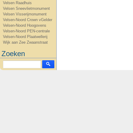
Velsen Raadhuis
Velsen Sneevlietmonument
Velsen Visserijmonument
Velsen-Noord Crown vGelder
Velsen-Noord Hoogovens
Velsen-Noord PEN-centrale
Velsen-Noord Plaatwellerij
Wijk aan Zee Zwaanstraat
Zoeken