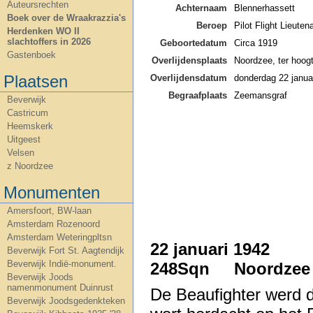
Auteursrechten
Achternaam
Blennerhassett
Boek over de Wraakrazzia's
Beroep
Pilot Flight Lieuten
Herdenken WO II
slachtoffers in 2026
Geboortedatum
Circa 1919
Gastenboek
Overlijdensplaats
Noordzee, ter hoog
Plaatsen
Overlijdensdatum
donderdag 22 janua
Begraafplaats
Zeemansgraf
Beverwijk
Castricum
Heemskerk
Uitgeest
Velsen
z Noordzee
Monumenten
Amersfoort, BW-laan
Amsterdam Rozenoord
Amsterdam Weteringpltsn
22 januari 1942 
Beverwijk Fort St. Aagtendijk
Beverwijk Indië-monument.
248Sqn Noordzee b
Beverwijk Joods
namenmonument Duinrust
De Beaufighter werd 
Beverwijk Joodsgedenkteken