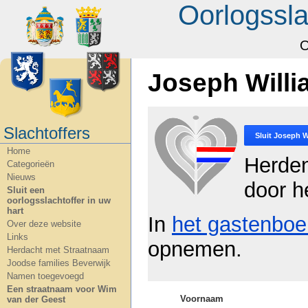
Oorlogssla
O
Joseph Willi
Slachtoffers
Sluit
Joseph W
Home
Herde
Categorieën
Nieuws
door h
Sluit een
oorlogsslachtoffer in uw
hart
In
het gastenboe
Over deze website
Links
opnemen.
Herdacht met Straatnaam
Joodse families Beverwijk
Namen toegevoegd
Een straatnaam voor Wim
Voornaam
van der Geest