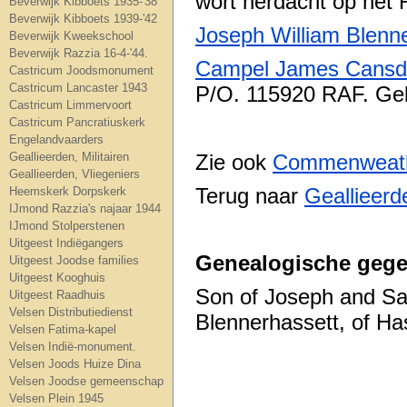
wort herdacht op het
Beverwijk Kibboets 1935-'38
Beverwijk Kibboets 1939-'42
Joseph William Blenn
Beverwijk Kweekschool
Beverwijk Razzia 16-4-'44.
Campel James Cansda
Castricum Joodsmonument
Castricum Lancaster 1943
P/O. 115920 RAF. Ge
Castricum Limmervoort
Castricum Pancratiuskerk
Engelandvaarders
Zie ook
Commenweath
Geallieerden, Militairen
Geallieerden, Vliegeniers
Terug naar
Geallieerd
Heemskerk Dorpskerk
IJmond Razzia's najaar 1944
IJmond Stolperstenen
Uitgeest Indiëgangers
Genealogische gege
Uitgeest Joodse families
Uitgeest Kooghuis
Son of Joseph and Sa
Uitgeest Raadhuis
Velsen Distributiedienst
Blennerhassett, of Ha
Velsen Fatima-kapel
Velsen Indië-monument.
Velsen Joods Huize Dina
Velsen Joodse gemeenschap
Velsen Plein 1945