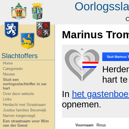
Oorlogssla
O
Marinus Tro
Slachtoffers
Sluit
Marinus 
Home
Herde
Categorieën
Nieuws
hart te
Sluit een
oorlogsslachtoffer in uw
hart
In
het gastenboe
Over deze website
Links
opnemen.
Herdacht met Straatnaam
Joodse families Beverwijk
Namen toegevoegd
Een straatnaam voor Wim
Voornaam
Rinus
van der Geest