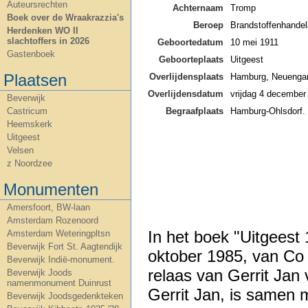
Auteursrechten
Achternaam
Tromp
Boek over de Wraakrazzia's
Beroep
Brandstoffenhandela
Herdenken WO II
slachtoffers in 2026
Geboortedatum
10 mei 1911
Gastenboek
Geboorteplaats
Uitgeest
Plaatsen
Overlijdensplaats
Hamburg, Neueng
Overlijdensdatum
vrijdag 4 december
Beverwijk
Begraafplaats
Hamburg-Ohlsdorf.
Castricum
Heemskerk
Uitgeest
Velsen
z Noordzee
Monumenten
Amersfoort, BW-laan
Amsterdam Rozenoord
In het boek "Uitgeest
Amsterdam Weteringpltsn
Beverwijk Fort St. Aagtendijk
oktober 1985, van Co v
Beverwijk Indië-monument.
relaas van Gerrit J
Beverwijk Joods
namenmonument Duinrust
Gerrit Jan, is samen
Beverwijk Joodsgedenkteken