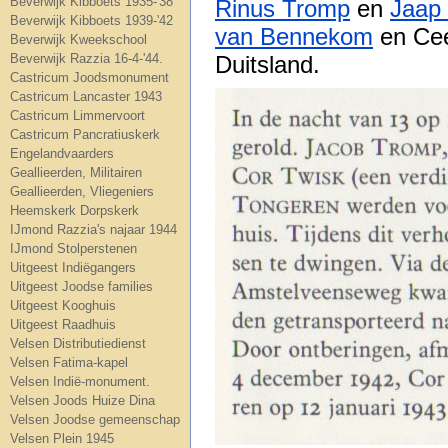
Beverwijk Kibboets 1935-'38
Rinus Tromp
en
Jaap
Beverwijk Kibboets 1939-'42
van Bennekom
en Cee
Beverwijk Kweekschool
Beverwijk Razzia 16-4-'44.
Duitsland.
Castricum Joodsmonument
Castricum Lancaster 1943
Castricum Limmervoort
Castricum Pancratiuskerk
Engelandvaarders
Geallieerden, Militairen
Geallieerden, Vliegeniers
Heemskerk Dorpskerk
IJmond Razzia's najaar 1944
IJmond Stolperstenen
Uitgeest Indiëgangers
Uitgeest Joodse families
Uitgeest Kooghuis
Uitgeest Raadhuis
Velsen Distributiedienst
Velsen Fatima-kapel
Velsen Indië-monument.
Velsen Joods Huize Dina
Velsen Joodse gemeenschap
Velsen Plein 1945