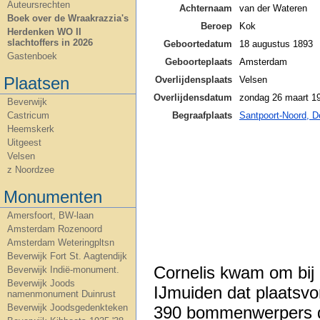
Auteursrechten
Achternaam
van der Wateren
Boek over de Wraakrazzia's
Beroep
Kok
Herdenken WO II
slachtoffers in 2026
Geboortedatum
18 augustus 1893
Gastenboek
Geboorteplaats
Amsterdam
Plaatsen
Overlijdensplaats
Velsen
Overlijdensdatum
zondag 26 maart 1
Beverwijk
Begraafplaats
Santpoort-Noord, D
Castricum
Heemskerk
Uitgeest
Velsen
z Noordzee
Monumenten
Amersfoort, BW-laan
Amsterdam Rozenoord
Amsterdam Weteringpltsn
Beverwijk Fort St. Aagtendijk
Cornelis kwam om bij
Beverwijk Indië-monument.
Beverwijk Joods
IJmuiden dat plaatsvo
namenmonument Duinrust
Beverwijk Joodsgedenkteken
390 bommenwerpers d