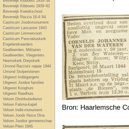
Beverwijk Kibboets 1935-'38
Beverwijk Kibboets 1939-'42
Beverwijk Kweekschool
Beverwijk Razzia 16-4-'44.
Castricum Joodsmonument
Castricum Lancaster 1943
Castricum Limmervoort
Castricum Pancratiuskerk
Engelandvaarders
Geallieerden, Militairen
Geallieerden, Vliegeniers
Heemskerk Dorpskerk
IJmond Razzia's najaar 1944
IJmond Stolperstenen
Uitgeest Indiëgangers
Uitgeest Joodse families
Uitgeest Kooghuis
Uitgeest Raadhuis
Velsen Distributiedienst
Velsen Fatima-kapel
Bron: Haarlemsche C
Velsen Indië-monument.
Velsen Joods Huize Dina
Velsen Joodse gemeenschap
Velsen Plein 1945