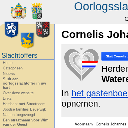
Oorlogssla
O
Cornelis Joh
Slachtoffers
Sluit
Cornelis
Home
Herde
Categorieën
Nieuws
Water
Sluit een
oorlogsslachtoffer in uw
hart
In
het gastenboe
Over deze website
Links
opnemen.
Herdacht met Straatnaam
Joodse families Beverwijk
Namen toegevoegd
Een straatnaam voor Wim
Voornaam
Cornelis Johannes
van der Geest